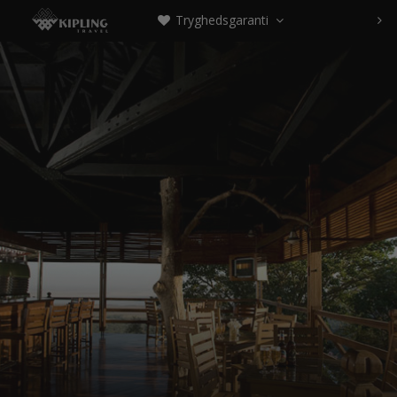
Tryghedsgaranti


