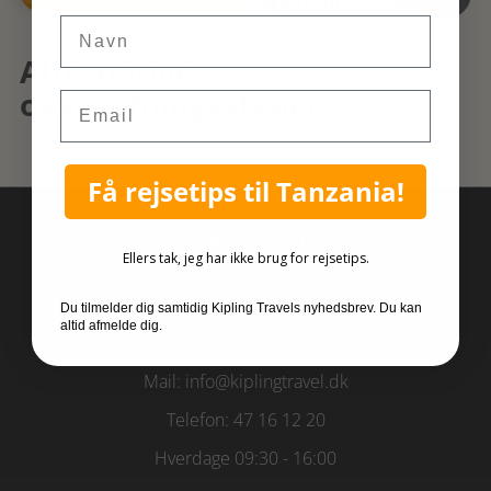
hotel oversigt
Navn
Alternative
overnatningssteder
Email
Få rejsetips til Tanzania!
Kipling Travel
Ellers tak, jeg har ikke brug for rejsetips.
Kongensgade 17A
Du tilmelder dig samtidig Kipling Travels nyhedsbrev. Du kan
altid afmelde dig.
3550 Slangerup
Mail:
info@kiplingtravel.dk
Telefon:
47 16 12 20
Hverdage 09:30 - 16:00