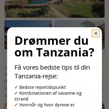
Drømmer du
om Tanzania?
Få vores bedste tips til din
Lake Manyara Hotel ligger i ca. 1.400 meters højde på
Tanzania-rejse:
vestsiden af den store Great Rift Valley, hvor der er
fabelagtig udsigt over den smukke og glasklare sø,
✓ Bedste rejsetidspunkt
Lake Manyara. Der er 100 værelser, swimmingpool og
✓
Kombinationen af savanne og
gode værelser. Stedets bedste lodge i turistklasse.
strand
✓
Hvornår og hvor dyrene er
Lake Manyara
Gå tilbage til
Hotel, Tanzania