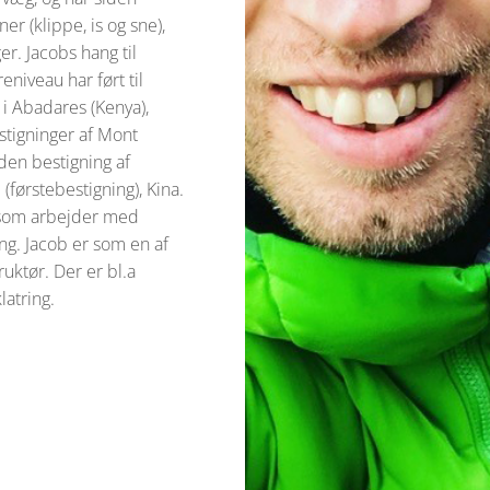
er (klippe, is og sne),
er. Jacobs hang til
eniveau har ført til
 i Abadares (Kenya),
estigninger af Mont
den bestigning af
førstebestigning), Kina.
, som arbejder med
ring. Jacob er som en af
uktør. Der er bl.a
latring.