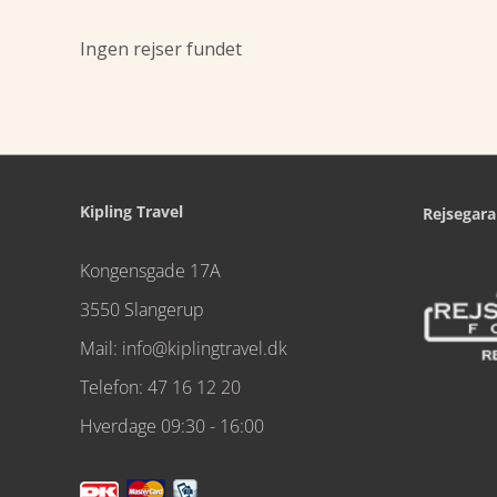
Ingen rejser fundet
Kipling Travel
Rejsegara
Kongensgade 17A
3550 Slangerup
Mail:
info@kiplingtravel.dk
Telefon:
47 16 12 20
Hverdage 09:30 - 16:00