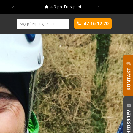
4,9 på Trustpilot



47 16 12 20
