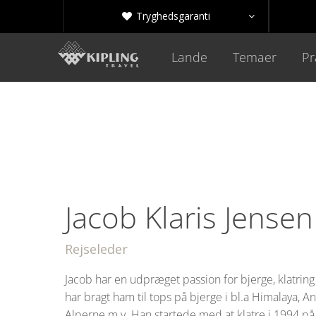
Tryghedsgaranti


Lande
Temaer
Pr
Jacob Klaris Jensen
Rejseleder
Jacob har en udpræget passion for bjerge, klatring 
har bragt ham til tops på bjerge i bl.a Himalaya, 
Alperne m.v. Han startede med at klatre i 1994 på