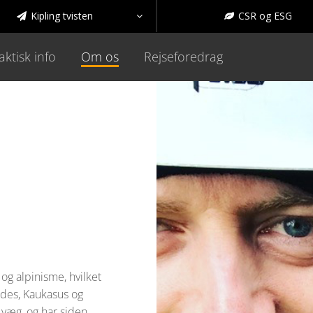
Kipling tvisten
CSR og ESG



aktisk info
Om os
Rejseforedrag
og alpinisme, hvilket
Andes, Kaukasus og
 væg, og har siden