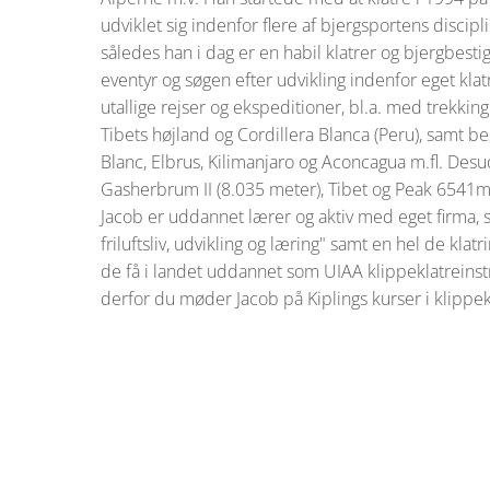
udviklet sig indenfor flere af bjergsportens disciplin
således han i dag er en habil klatrer og bjergbestig
eventyr og søgen efter udvikling indenfor eget klatr
utallige rejser og ekspeditioner, bl.a. med trekking
Tibets højland og Cordillera Blanca (Peru), samt b
Blanc, Elbrus, Kilimanjaro og Aconcagua m.fl. Desu
Gasherbrum II (8.035 meter), Tibet og Peak 6541m (
Jacob er uddannet lærer og aktiv med eget firma
friluftsliv, udvikling og læring" samt en hel de klat
de få i landet uddannet som UIAA klippeklatreinstr
derfor du møder Jacob på Kiplings kurser i klippek