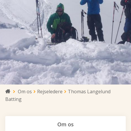
Om os
Rejseledere
Thomas Langelund

Batting
Om os