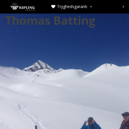
Tryghedsgaranti



Thomas Batting