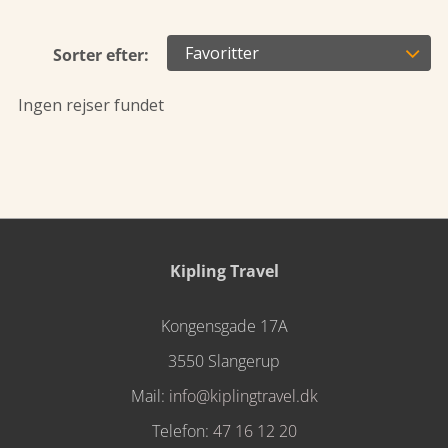

Favoritter
Sorter efter:
Ingen rejser fundet
Kipling Travel
Kongensgade 17A
3550 Slangerup
Mail:
info@kiplingtravel.dk
Telefon:
47 16 12 20