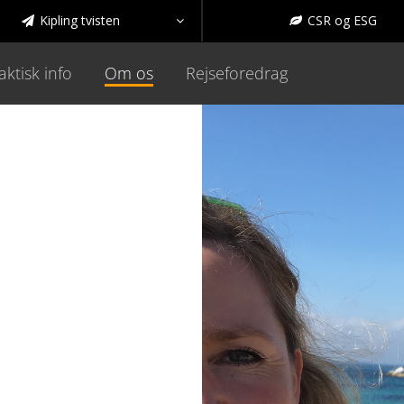
Kipling tvisten
CSR og ESG



aktisk info
Om os
Rejseforedrag