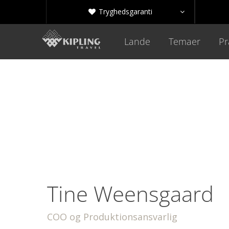
Tryghedsgaranti


Lande
Temaer
Pr
Tine Weensgaard
COO og Produktionsansvarlig