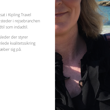
sat i Kipling Travel
e steder i rejsebranchen
dtil som indadtil.
sleder der styrer
lede kvalitetssikring
træber sig på.