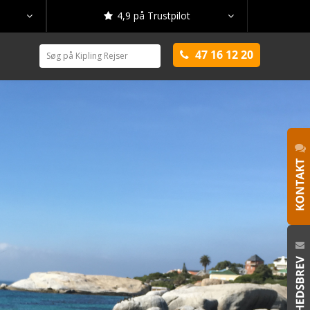
4,9 på Trustpilot



47 16 12 20
