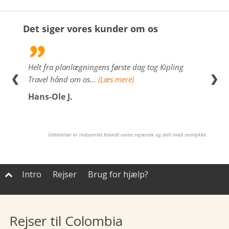
Det siger vores kunder om os
uide
Helt fra planlægningens første dag tog Kipling
Fanta
❮
❯
g, i
Travel hånd om os...
(Læs mere)
Dorr
e)
Hans-Ole J.
Udtalelser er indsamlet blandt vores rejsende og delt med samtykke
Intro
Rejser
Brug for hjælp?

Rejser til Colombia