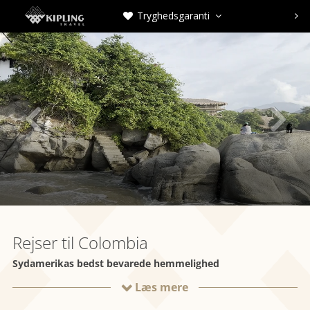
Tryghedsgaranti





Rejser til Colombia
Sydamerikas bedst bevarede hemmelighed
Læs mere
