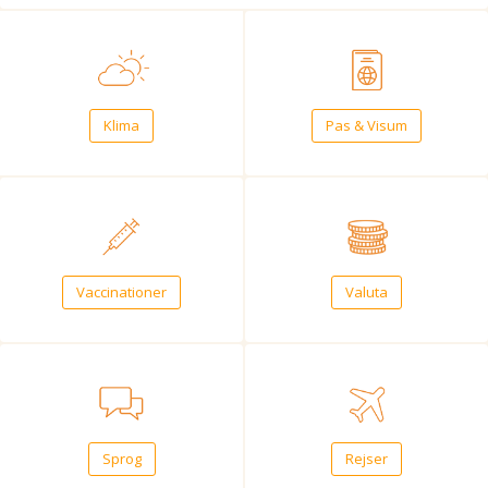
Klima
Pas & Visum
Vaccinationer
Valuta
Sprog
Rejser