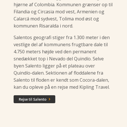
hjørne af Colombia. Kommunen grænser op til
Filandia og Circasia mod vest, Armenien og
Calarcá mod sydvest, Tolima mod øst og
kommunen Risaralda i nord.
Salentos geografi stiger fra 1.300 meter i den
vestlige del af kommunens frugtbare dale til
4.750 meters højde ved den permanent
snedækket top i Nevado del Quindío. Selve
byen Salento ligger på et plateau over
Quindío-dalen. Sektionen af ​​floddalene fra
Salento til floden er kendt som Cocora-dalen,
kan du opleve på en rejse med Kipling Travel.
Rejse til Salento
