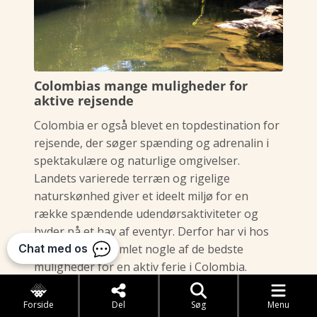
Colombias mange muligheder for
aktive rejsende
Colombia er også blevet en topdestination for
rejsende, der søger spænding og adrenalin i
spektakulære og naturlige omgivelser.
Landets varierede terræn og rigelige
naturskønhed giver et ideelt miljø for en
række spændende udendørsaktiviteter og
byder på et hav af eventyr. Derfor har vi hos
Kipling travel samlet nogle af de bedste
muligheder for en aktiv ferie i Colombia.
En af de mest populære aktiviteter for
Forside
Del
Søg
Menu
rejsende i Colombia er trekking og