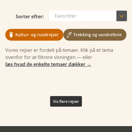

Favoritter
Sorter efter:
Kultur- og rundrejser
Trekking og vandreferie
Peru og Colombia - Machu Picchu
Vores rejser er fordelt på temaer. Klik på et tema
og badeferie
ovenfor for at filtrere visningen — eller
Aktive Colombia med Lost City
14 dage
fra 32.998,-
læs hvad de enkelte temaer dækker →
›
Se rejsen
14 dage
fra 29.398,-
›
Se rejsen
Peru og Colombia
Colombia
Vis flere rejser