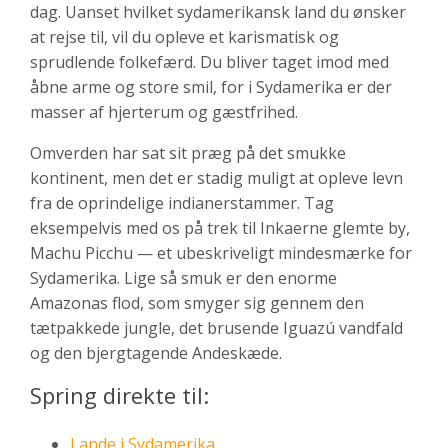
dag. Uanset hvilket sydamerikansk land du ønsker
at rejse til, vil du opleve et karismatisk og
sprudlende folkefærd. Du bliver taget imod med
åbne arme og store smil, for i Sydamerika er der
masser af hjerterum og gæstfrihed.
Omverden har sat sit præg på det smukke
kontinent, men det er stadig muligt at opleve levn
fra de oprindelige indianerstammer. Tag
eksempelvis med os på trek til Inkaerne glemte by,
Machu Picchu — et ubeskriveligt mindesmærke for
Sydamerika. Lige så smuk er den enorme
Amazonas flod, som smyger sig gennem den
tætpakkede jungle, det brusende Iguazú vandfald
og den bjergtagende Andeskæde.
Spring direkte til:
Lande i Sydamerika