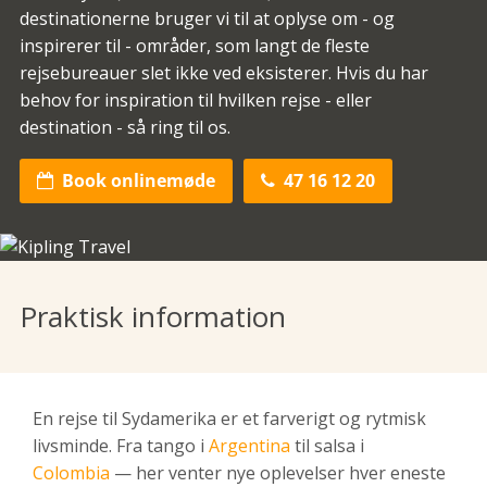
destinationerne bruger vi til at oplyse om - og
inspirerer til - områder, som langt de fleste
rejsebureauer slet ikke ved eksisterer. Hvis du har
behov for inspiration til hvilken rejse - eller
destination - så ring til os.
Book onlinemøde
47 16 12 20


Praktisk information
En rejse til Sydamerika er et farverigt og rytmisk
livsminde. Fra tango i
Argentina
til salsa i
Colombia
— her venter nye oplevelser hver eneste