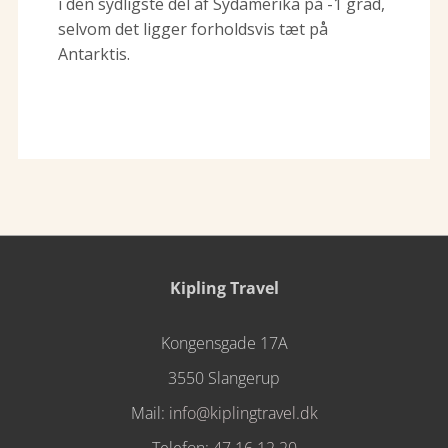
i den sydligste del af Sydamerika på -1 grad,
selvom det ligger forholdsvis tæt på
Antarktis.
Kipling Travel
Kongensgade 17A
3550 Slangerup
Mail:
info@kiplingtravel.dk