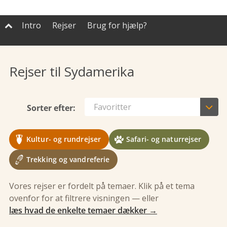
Intro
Rejser
Brug for hjælp?

Rejser til Sydamerika

Favoritter
Sorter efter:
Kultur- og rundrejser
Safari- og naturrejser
Trekking og vandreferie
Vores rejser er fordelt på temaer. Klik på et tema
Klassisk Peru og Machu Picchu
ovenfor for at filtrere visningen — eller
Argentina fra nord til syd
14 dage
fra 28.998,-
læs hvad de enkelte temaer dækker →
›
Se rejsen
14 dage
fra 40.498,-