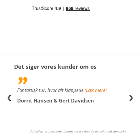
Det siger vores kunder om os
g
Fantastisk tur, hvor alt klappede
(Læs mere)
Jeg v
❮
❯
Muldg
Dorrit Hansen & Gert Davidsen
laved
Udtalelser er indsamlet blandt vores rejsende og delt med samtykke