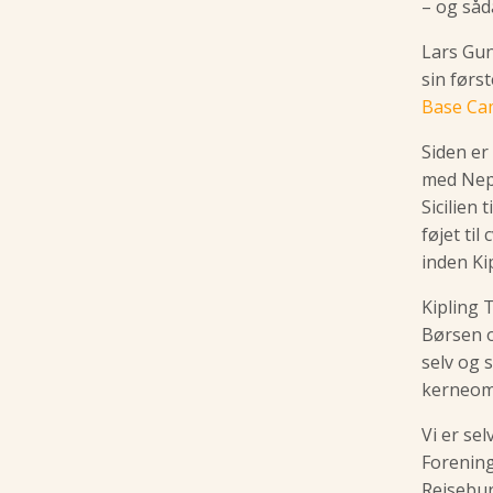
– og såd
Lars Gun
sin førs
Base C
Siden er
med Nepa
Sicilien 
føjet til
inden Ki
Kipling 
Børsen o
selv og 
kerneomr
Vi er se
Forening
Rejsebur