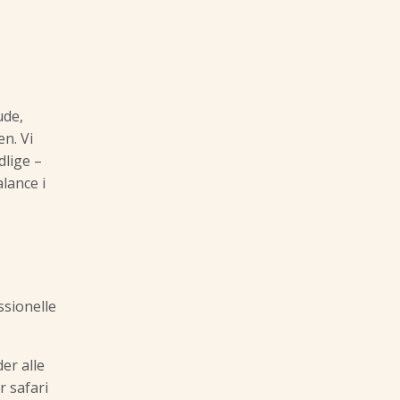
ude,
n. Vi
dlige –
lance i
ssionelle
er alle
r safari