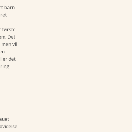
t barn
æret
t første
em. Det
, men vil
 en
l er det
ering
i
auet
udvidelse