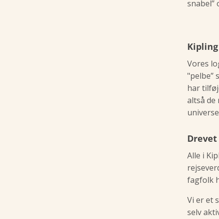
snabel” 
Kipling
Vores lo
"pelbe” 
har tilf
altså de
universe
Drevet 
Alle i Ki
rejsever
fagfolk 
Vi er et 
selv akt