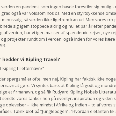
å verden en pandemi, som ingen havde forestilet sig mulig - 
n grad også var voldsom hos os. Med en styrtdykkende oms
sk minussalg, så verden ikke ligefrem køn ud. Men vores tro 
bnede sig igem stoppede aldrig og nu, et par år efter pand
g af verden, har vi igen masser af spændende rejser, nye re
og projekter rundt om i verden, også inden for vores kære
SR.
 hedder vi Kipling Travel?
 Kipling til efternavn?"
der spørgsmålet ofte, men nej, Kipling har faktisk ikke nog
ternavn at gøre. Vi syntes bare, at Kipling lå godt og mundret
ælge et firmanavn, og så fik Rudyard Kipling Nobels Litteratu
t sendte vores tanker hen på eventyr, inspiration og viden 
ige oplevelser – ikke mindst i Afrika og Indien – to af vores 
åder. Tænk blot på ”Junglebogen”, ”Hvordan elefanten fik 