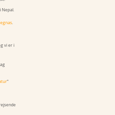
i Nepal.
 Begnas
.
 vi er i
bag
atur
"
 rejsende