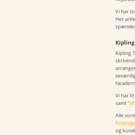
Vi har to
Her arbe
spændend
Kipling
Kipling 
skrivend
arrangere
seværdig
facaderne
Vi har fi
samt "
af
Alle vor
forbruge
og kund