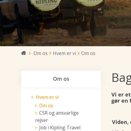
Om os
Hvem er vi
Om os

Bag
Om os
Vi er e
Hvem er vi
gør en 
Om os
CSR og ansvarlige
rejser
Viden, 
Job i Kipling Travel