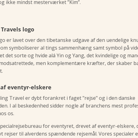
og ikke mindst mesterværket ”Kim”.
 Travels logo
go er lavet over den tibetanske udgave af den uendelige kn
som symboliserer al tings sammenhæng samt symbol på vide
øjet det sorte og hvide alá Yin og Yang, det kvindelige og man
 modsatrettede, men komplementære kræfter, der skaber ba
t.
af eventyr-elskere
pling Travel er dybt forankret i faget "rejse" og i den danske
den. I al beskedenhed sidder nogle af branchens mest profe
hos os.
specialrejsebureau for eventyret, drevet af eventyr-elskere, d
ivt rejser til alverdens spændende rejsemål. Vores specialer e