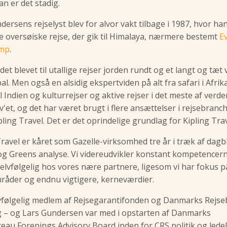
an er det stadig.
dersens rejselyst blev for alvor vakt tilbage i 1987, hvor ha
te oversøiske rejse, der gik til Himalaya, nærmere bestemt
E
amp
.
 det blevet til utallige rejser jorden rundt og et langt og tæ
l. Men også en alsidig ekspertviden på alt fra safari i Afrik
til Indien og kulturrejser og aktive rejser i det meste af verde
 cv'et, og det har været brugt i flere ansættelser i rejsebranc
pling Travel. Det er det oprindelige grundlag for Kipling Trav
Travel er kåret som Gazelle-virksomhed tre år i træk af dagb
g Greens analyse. Vi videreudvikler konstant kompetencer
selvfølgelig hos vores nære partnere, ligesom vi har fokus p
åder og endnu vigtigere, kerneværdier.
lvfølgelig medlem af Rejsegarantifonden og Danmarks Rejs
 – og Lars Gundersen var med i opstarten af Danmarks
eau Forenings Advisory Board inden for CRS politik og ledel