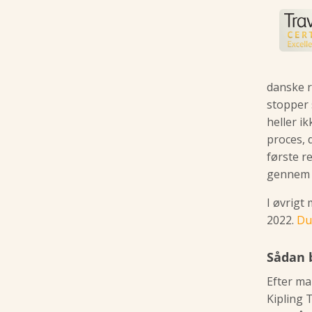
danske r
stopper s
heller i
proces, 
første r
gennem 
I øvrigt
2022.
Du
Sådan 
Efter ma
Kipling 