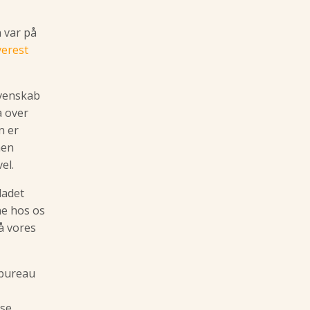
n var på
verest
t venskab
a over
n er
hen
el.
ladet
ne hos os
å vores
ebureau
se.