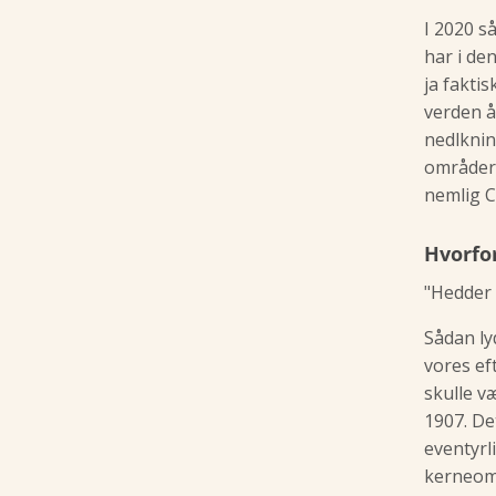
I 2020 s
har i de
ja fakti
verden å
nedlknin
områder 
nemlig C
Hvorfor
"Hedder I
Sådan ly
vores ef
skulle v
1907. De
eventyrl
kerneomr