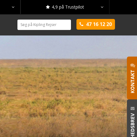
4,9 på Trustpilot



47 16 12 20
