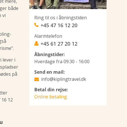
et mere,
inger både
 vi
Ring til os i åbningstiden
+45 47 16 12 20
pling-
Alarmtelefon
også
+45 61 27 20 12
risme".
Åbningstider:
 lever i
Hverdage fra 09:30 - 16:00
dspladser
Send en mail:
 mødes på
info@kiplingtravel.dk
Betal din rejse:
tter
Online betaling
7 16 12
au