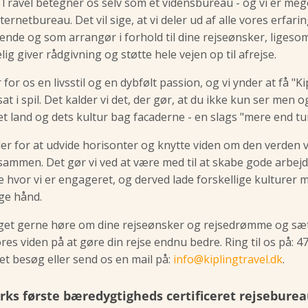
g Travel betegner os selv som et vidensbureau - og vi er meg
ternetbureau. Det vil sige, at vi deler ud af alle vores erfar
ende og som arrangør i forhold til dine rejseønsker, ligesom
lig giver rådgivning og støtte hele vejen op til afrejse.
 for os en livsstil og en dybfølt passion, og vi ynder at få "Ki
sat i spil. Det kalder vi det, der gør, at du ikke kun ser men 
et land og dets kultur bag facaderne - en slags "mere end tu
der for at udvide horisonter og knytte viden om den verden vi
sammen. Det gør vi ved at være med til at skabe gode arbej
de hvor vi er engageret, og derved lade forskellige kulturer
ige hånd.
eget gerne høre om dine rejseønsker og rejsedrømme og sæ
res viden på at gøre din rejse endnu bedre. Ring til os på: 4
 et besøg eller send os en mail på:
info@kiplingtravel.dk
.
ks første bæredygtigheds certificeret rejsebure