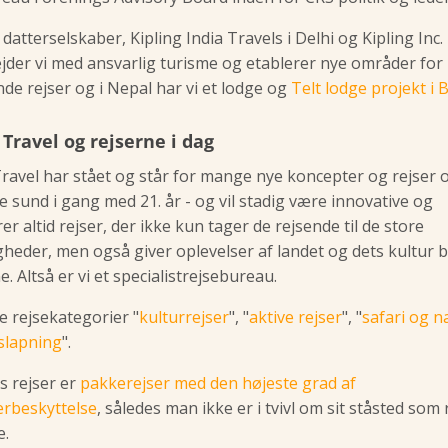
 datterselskaber, Kipling India Travels i Delhi og Kipling Inc. 
jder vi med ansvarlig turisme og etablerer nye områder for
e rejser og i Nepal har vi et lodge og
Telt lodge projekt i
 Travel og rejserne i dag
Travel har stået og står for mange nye koncepter og rejser og
e sund i gang med 21. år - og vil stadig være innovative og
r altid rejser, der ikke kun tager de rejsende til de store
heder, men også giver oplevelser af landet og dets kultur 
. Altså er vi et specialistrejsebureau.
re rejsekategorier "
kulturrejser
", "
aktive rejser
", "
safari og n
slapning
".
es rejser er
pakkerejser med den højeste grad af
rbeskyttelse
, således man ikke er i tvivl om sit ståsted som
e.