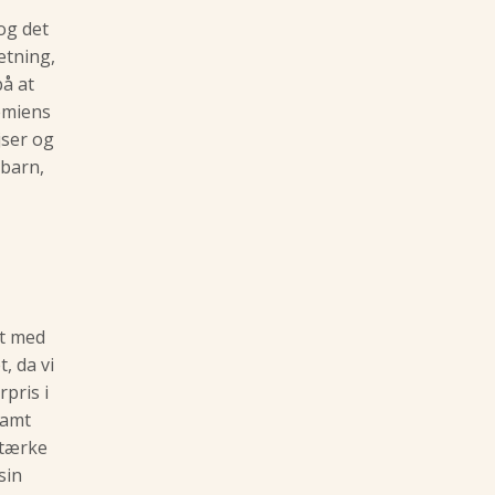
og det
ætning,
på at
emiens
jser og
 barn,
et med
, da vi
rpris i
samt
stærke
sin