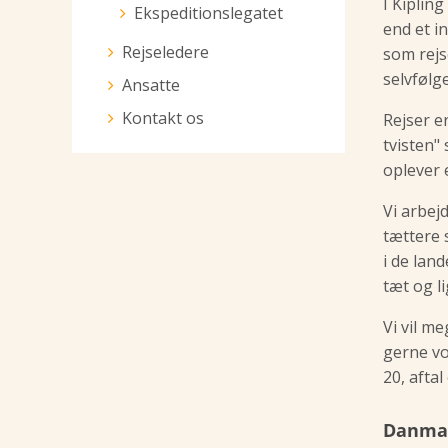
I Kiplin
Ekspeditionslegatet
end et in
Rejseledere
som rejs
selvfølge
Ansatte
Kontakt os
Rejser er
tvisten" 
oplever 
Vi arbej
tættere 
i de lan
tæt og l
Vi vil m
gerne vo
20, aftal
Danmar