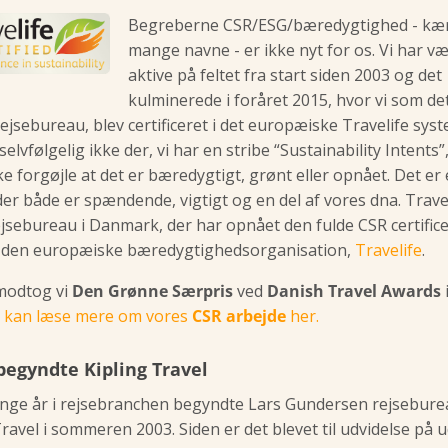
Begreberne CSR/ESG/bæredygtighed - kær
mange navne - er ikke nyt for os. Vi har v
aktive på feltet fra start siden 2003 og det
kulminerede i foråret 2015, hvor vi som de
ejsebureau, blev certificeret i det europæiske Travelife syst
elvfølgelig ikke der, vi har en stribe “Sustainability Intents”
kke forgøjle at det er bæredygtigt, grønt eller opnået. Det er
der både er spændende, vigtigt og en del af vores dna. Trave
ejsebureau i Danmark, der har opnået den fulde CSR certific
den europæiske bæredygtighedsorganisation,
Travelife
.
 modtog vi
Den Grønne Særpris
ved
Danish Travel Awards
 kan læse mere om vores
CSR arbejde
her.
begyndte Kipling Travel
nge år i rejsebranchen begyndte Lars Gundersen rejsebure
Travel i sommeren 2003. Siden er det blevet til udvidelse på 