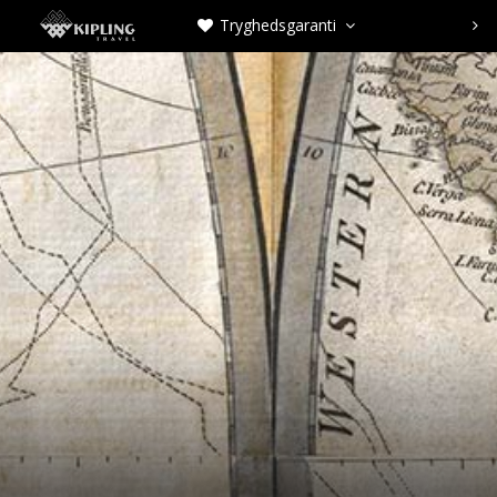
Tryghedsgaranti


