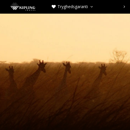
Tryghedsgaranti


