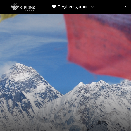
Tryghedsgaranti


