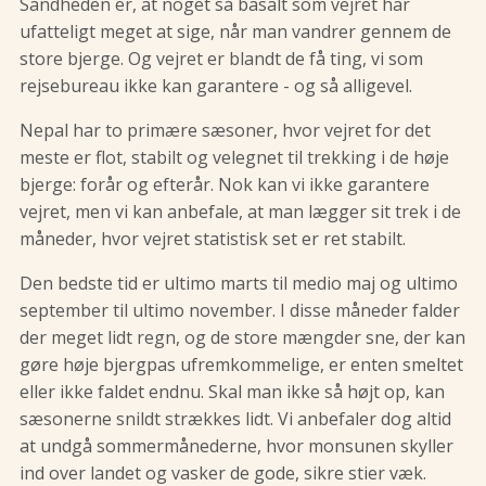
Sandheden er, at noget så basalt som vejret har
ufatteligt meget at sige, når man vandrer gennem de
store bjerge. Og vejret er blandt de få ting, vi som
rejsebureau ikke kan garantere - og så alligevel.
Nepal har to primære sæsoner, hvor vejret for det
meste er flot, stabilt og velegnet til trekking i de høje
bjerge: forår og efterår. Nok kan vi ikke garantere
vejret, men vi kan anbefale, at man lægger sit trek i de
måneder, hvor vejret statistisk set er ret stabilt.
Den bedste tid er ultimo marts til medio maj og ultimo
september til ultimo november. I disse måneder falder
der meget lidt regn, og de store mængder sne, der kan
gøre høje bjergpas ufremkommelige, er enten smeltet
eller ikke faldet endnu. Skal man ikke så højt op, kan
sæsonerne snildt strækkes lidt. Vi anbefaler dog altid
at undgå sommermånederne, hvor monsunen skyller
ind over landet og vasker de gode, sikre stier væk.