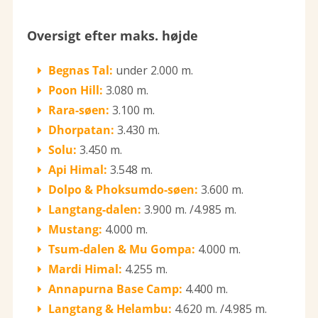
Oversigt efter maks. højde
Begnas Tal:
under 2.000 m.
Poon Hill:
3.080 m.
Rara-søen:
3.100 m.
Dhorpatan:
3.430 m.
Solu:
3.450 m.
Api Himal:
3.548 m.
Dolpo & Phoksumdo-søen:
3.600 m.
Langtang-dalen:
3.900 m. /4.985 m.
Mustang:
4.000 m.
Tsum-dalen & Mu Gompa:
4.000 m.
Mardi Himal:
4.255 m.
Annapurna Base Camp:
4.400 m.
Langtang & Helambu:
4.620 m. /4.985 m.