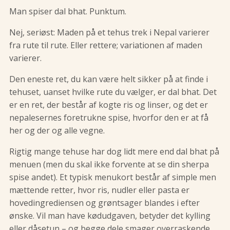
Man spiser dal bhat. Punktum.
Nej, seriøst: Maden på et tehus trek i Nepal varierer
fra rute til rute. Eller rettere; variationen af maden
varierer.
Den eneste ret, du kan være helt sikker på at finde i
tehuset, uanset hvilke rute du vælger, er dal bhat. Det
er en ret, der består af kogte ris og linser, og det er
nepalesernes foretrukne spise, hvorfor den er at få
her og der og alle vegne.
Rigtig mange tehuse har dog lidt mere end dal bhat på
menuen (men du skal ikke forvente at se din sherpa
spise andet). Et typisk menukort består af simple men
mættende retter, hvor ris, nudler eller pasta er
hovedingrediensen og grøntsager blandes i efter
ønske. Vil man have kødudgaven, betyder det kylling
eller dåsetun – og begge dele smager overraskende