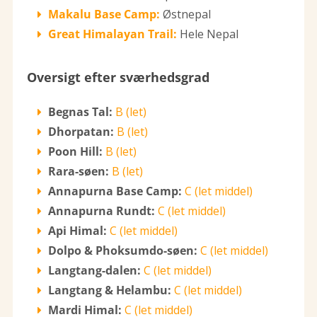
Makalu Base Camp:
Østnepal
Great Himalayan Trail:
Hele Nepal
Oversigt efter sværhedsgrad
Begnas Tal:
B (let)
Dhorpatan:
B (let)
Poon Hill:
B (let)
Rara-søen:
B (let)
Annapurna Base Camp:
C (let middel)
Annapurna Rundt:
C (let middel)
Api Himal:
C (let middel)
Dolpo & Phoksumdo-søen:
C (let middel)
Langtang-dalen:
C (let middel)
L
angtang & Helambu:
C (let middel)
Mardi Himal:
C (let middel)