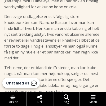
gaffatape midt i Himalaya, men du har nok en rimelig
sandsynlighed for at kunne købe en cola.
Den evige undtagelse er selvfølgelig store
knudepunkter som Namche Bazaar, hvor man kan
finde lidt af hvert. Her kan man endda købe sig et helt
nyt sæt trekkingudstyr, hvis vandrebukserne allerede
er revnet eller vandrestavene er knækket i løbet af de
første to dage. I nogle landsbyer vil man også kunne
få sig en ny hue eller et par handsker, men regn ikke
med det.
Tehusene, der er blandt de få steder, man kan købe
noget, når man kommer højt nok op, sælger de mest
basale snacks, som turisterne efterspørger. Det
gælder sodavand, chokoladebarer og nogle gange en
æske Pringles eller en pose chips.
Mange af de lidt større landsbyer har dog nogle små
Forside
Del
Søg
Menu