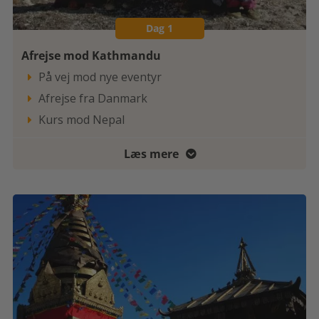
Dag 1
Afrejse mod Kathmandu
På vej mod nye eventyr

Afrejse fra Danmark

Kurs mod Nepal

Læs mere
