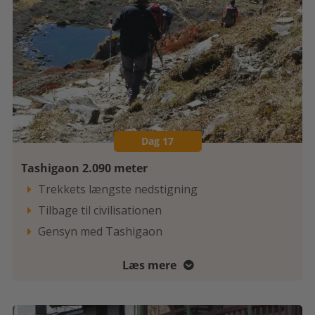
Dag 17
Tashigaon 2.090 meter
Trekkets længste nedstigning

Tilbage til civilisationen

Gensyn med Tashigaon

Læs mere
