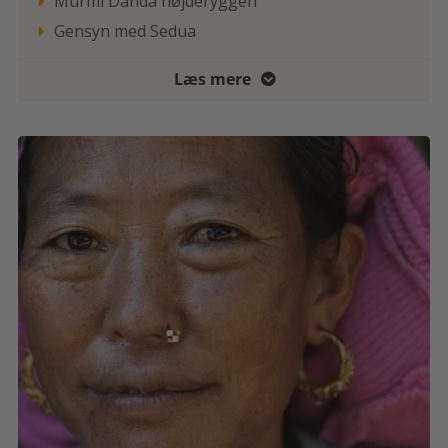
Murmi Danda højderyggen

Gensyn med Sedua

Læs mere
