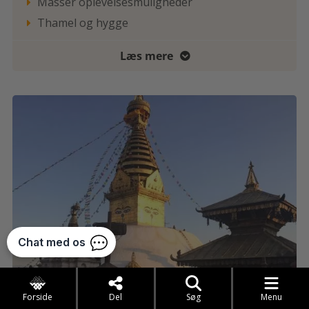
Masser oplevelsesmuligheder

Thamel og hygge

Læs mere

Forside
Del
Søg
Menu