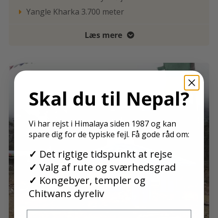
Yangle Kharka 3.700 meter

Læs mere

Skal du til Nepal
?
Vi har rejst i Himalaya siden 1987 og kan
spare dig for de typiske fejl. Få gode råd om:
✓
Det rigtige tidspunkt at rejse
✓
Valg af rute og sværhedsgrad
✓
Kongebyer, templer og
Chitwans dyreliv
Navn