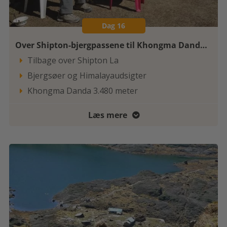
Dag 16
Over Shipton-bjergpassene til Khongma Danda 3.480 meter
Tilbage over Shipton La

Bjergsøer og Himalayaudsigter

Khongma Danda 3.480 meter

Læs mere
