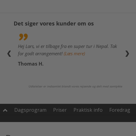
Det siger vores kunder om os
Hej Lars, vi er tilbage fra en super tur i Nepal. Tak
Bjerg
❮
❯
for godt arrangement!
(Læs mere)
Iren
Thomas H.
Udtalelser er indsamlet blandt vores rejsende og delt med samtykke
Dagsprogram
Priser
Praktisk info
Foredrag
