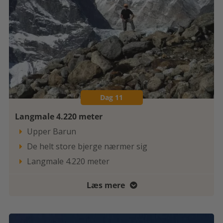
Dag 11
Langmale 4.220 meter
Upper Barun

De helt store bjerge nærmer sig

Langmale 4.220 meter

Læs mere
