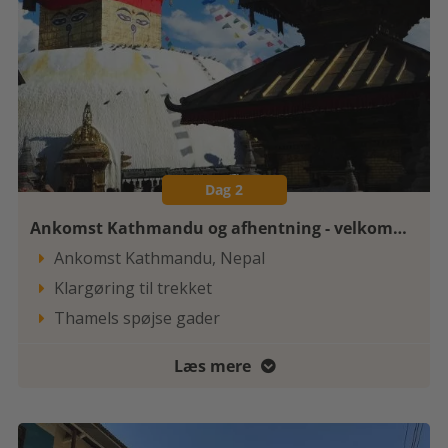
Dag 2
Ankomst Kathmandu og afhentning - velkommen til Nepal
Ankomst Kathmandu, Nepal

Klargøring til trekket

Thamels spøjse gader

Læs mere
