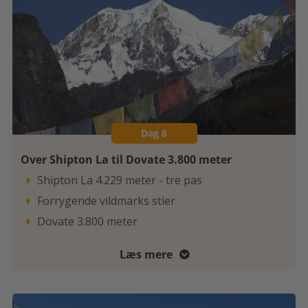
Dag 8
Over Shipton La til Dovate 3.800 meter
Shipton La 4.229 meter - tre pas

Forrygende vildmarks stier

Dovate 3.800 meter

Læs mere
