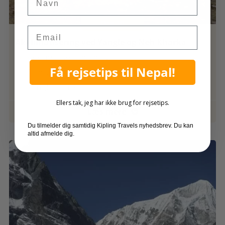
Dag 10
Email
Akklimatisering ved Yangle og Neh Kharka
Akklimatisering og hvile

Få rejsetips til Nepal!
Dagture og udsigt til klippehuler

Yangle Kharka 3.700 meter

Ellers tak, jeg har ikke brug for rejsetips.
Læs mere

Du tilmelder dig samtidig Kipling Travels nyhedsbrev. Du kan
altid afmelde dig.