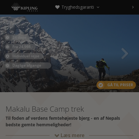
Tryghedsgaranti



24 dage

Fra 24.998,-

Individuel rejse
Daglige afgange
GÅ TIL PRISER
Makalu Base Camp trek
Til foden af verdens femtehøjeste bjerg - en af Nepals
bedste gemte hemmeligheder!
Læs mere
