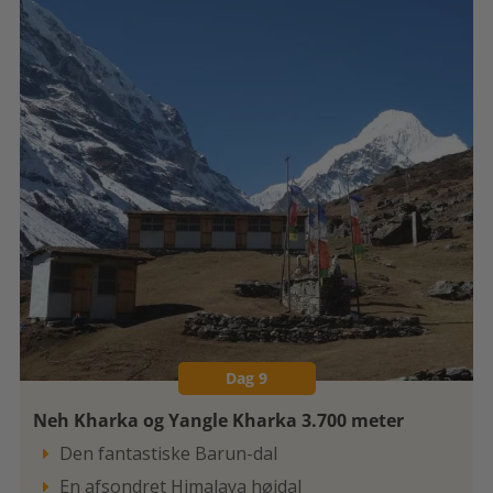
Dag 9
Neh Kharka og Yangle Kharka 3.700 meter
Den fantastiske Barun-dal

En afsondret Himalaya højdal
