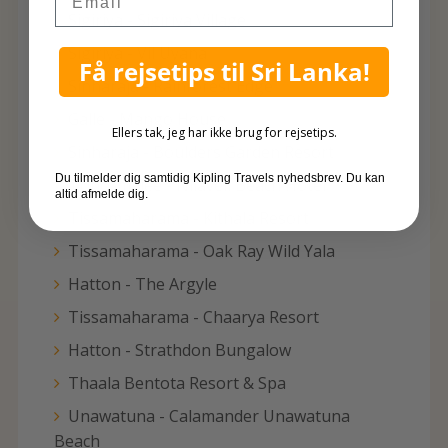
Sigiriya - Sigiriya Village
Sigiriya - Vil Uyana
Få rejsetips til Sri Lanka!
Sinharaja - Rainforest Edge
Galle - Mango House
Ellers tak, jeg har ikke brug for rejsetips.
Sinharaja - Boulders Garden Resort
Du tilmelder dig samtidig Kipling Travels nyhedsbrev. Du kan
Trincomalee - Nilaveli Beach Hotel
altid afmelde dig.
Tissamaharama - Kithala Resort
Tissamaharama - Oak Ray Wild Yala
Hatton - The Argyle
Tissamaharama - Chaarya Resort
Hatton - Strathdon Bungalow
Thaala Bentota Resort & Spa
Unawatuna - Calamander Unawatuna
Beach