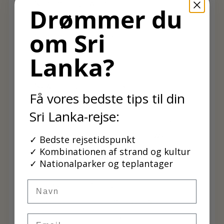
Negombo - Jetwing Blue
Drømmer du
Negombo - Regal Reseau Hotel
om Sri
Negombo - Jetwing Sea
Negombo - Pledge3 hotel
Lanka?
Nilaveli Beach Resort
Nuwara Eliya - Glenfall Reach Hotel
Få vores bedste tips til din
Nuwara Eliya - Heaven Seven Hotel
Sri Lanka-rejse:
Nuwara Eliya - Heritance Tea Factory
Nuwara Eliya - Jetwing St. Andrews
✓ Bedste rejsetidspunkt
✓ Kombinationen af strand og kultur
Pasekudah - Amaya Beach Resort
✓ Nationalparker og teplantager
Pasekudha - Maalu Maalu
Pasekudah - Uga Bay hotel
Navn
Pasekudah - The Calm Resort & Spa
Giritale - The Deer Park Hotel
Email