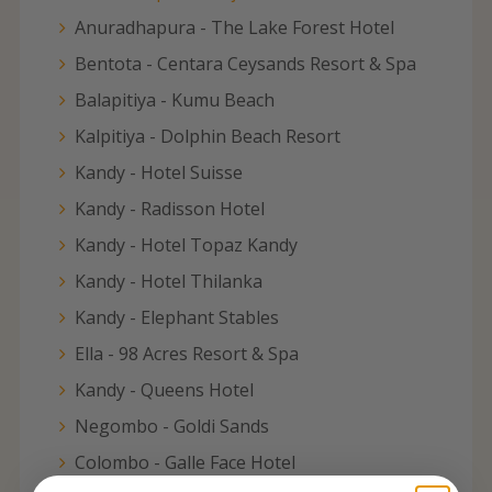
Anuradhapura - The Lake Forest Hotel
Bentota - Centara Ceysands Resort & Spa
Balapitiya - Kumu Beach
Kalpitiya - Dolphin Beach Resort
Kandy - Hotel Suisse
Kandy - Radisson Hotel
Kandy - Hotel Topaz Kandy
Kandy - Hotel Thilanka
Kandy - Elephant Stables
Ella - 98 Acres Resort & Spa
Kandy - Queens Hotel
Negombo - Goldi Sands
Colombo - Galle Face Hotel