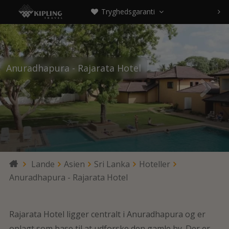
Tryghedsgaranti



Anuradhapura - Rajarata Hotel


Lande
Asien
Sri Lanka
Hoteller

Anuradhapura - Rajarata Hotel
Rajarata Hotel ligger centralt i Anuradhapura og er
oplagt som base til at udforske den gamle by. Der er