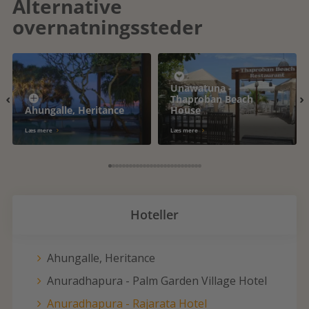
Alternative
overnatningssteder
Unawatuna -
‹
›
Thaproban Beach
Ahungalle, Heritance
House
Læs mere
Læs mere
Hoteller
Ahungalle, Heritance
Anuradhapura - Palm Garden Village Hotel
Anuradhapura - Rajarata Hotel