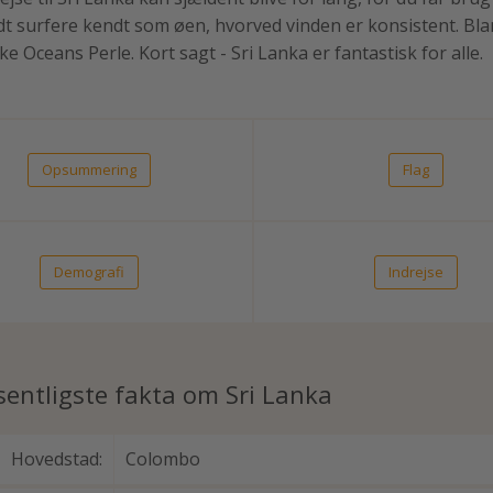
dt surfere kendt som øen, hvorved vinden er konsistent. Blan
ke Oceans Perle. Kort sagt - Sri Lanka er fantastisk for alle.
Opsummering
Flag
Demografi
Indrejse
entligste fakta om Sri Lanka
Hovedstad:
Colombo