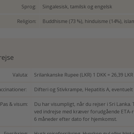
Sprog:
Singalesisk, tamilsk og engelsk
Religion:
Buddhisme (73 %), hinduisme (14%), isla
rejse
Valuta:
Srilankanske Rupee (LKR) 1 DKK = 26,39 LKR
ccinationer:
Difteri og Stivkrampe, Hepatitis A, eventuelt
Pas & visum:
Du har visumpligt, når du rejser i Sri Lanka.
ved indrejse med kræver forudgående ETA-re
6 måneder efter dato for hjemkomst.
Forsikring:
Husk rejseforsikring. Hverken gul eller blo