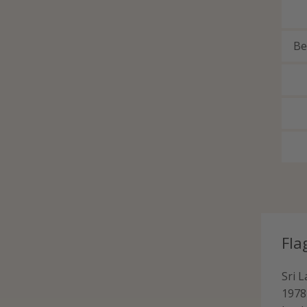
Be
Fla
Sri L
1978 