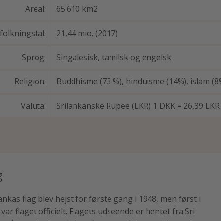
Areal:
65.610 km2
folkningstal:
21,44 mio. (2017)
Sprog:
Singalesisk, tamilsk og engelsk
Religion:
Buddhisme (73 %), hinduisme (14%), islam (8
Valuta:
Srilankanske Rupee (LKR) 1 DKK = 26,39 LKR
g
ankas flag blev hejst for første gang i 1948, men først i
var flaget officielt. Flagets udseende er hentet fra Sri