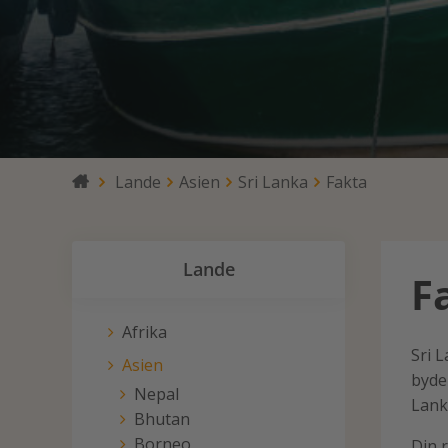
Lande
Asien
Sri Lanka
Fakta

Lande
F
Afrika
Sri L
Asien
byder
Nepal
Lanka
Bhutan
Borneo
Din r