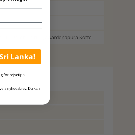
a, Negombo, Sri Jayawardenapura Kotte
 Sri Lanka!
ug for rejsetips.
avels nyhedsbrev. Du kan