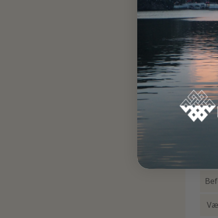
G
Dem
Bef
Væk