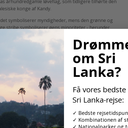
as århundredgamle løveflag, som tidligere tilhørte den
alesiske konge af Kandy.
det symboliserer myndigheder, mens den grønne og
ge stribe symboliserer øens minoriteter - herunder
uer og muslimer. Bladene henviser til buddhismen - Sri
Drømme
as primære religion.
om Sri
Lanka?
grafi
Få vores bedste t
Hovedstad:
Colombo
Sri Lanka-rejse:
Areal:
65.610 km2
✓ Bedste rejsetidspun
✓ Kombinationen af st
Kontinent:
Asien
✓ Nationalparker og 