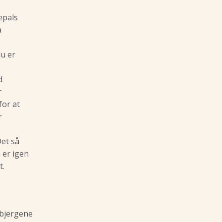
epals
å
lu er
d
r
for at
r
et så
 er igen
t.
 bjergene