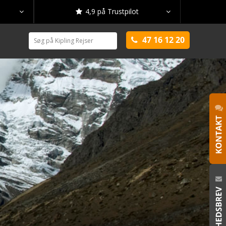
4,9 på Trustpilot



47 16 12 20
