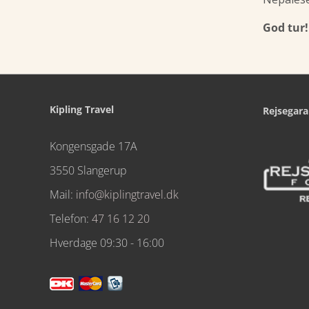
God tur!
Kipling Travel
Rejsegara
Kongensgade 17A
3550 Slangerup
Mail:
info@kiplingtravel.dk
Telefon:
47 16 12 20
Hverdage 09:30 - 16:00