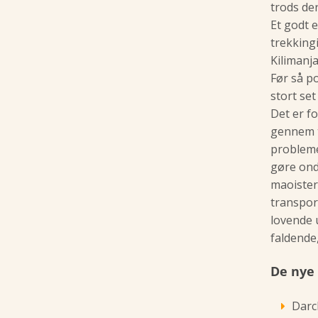
trods der
Et godt 
trekking
Kilimanja
Før så po
stort set
Det er f
gennem t
probleme
gøre ondt
maoistern
transpor
lovende 
faldende,
De nye
Darc