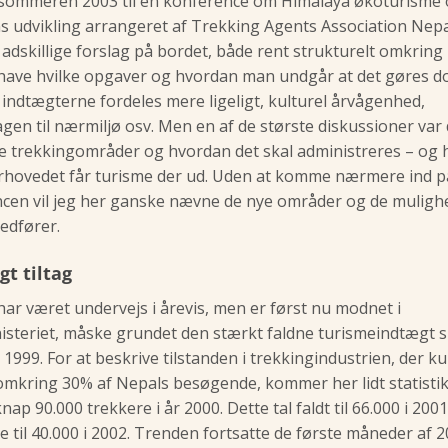
i sommeren 2003 til en konference om Himalaya økoturisme
s udvikling arrangeret af Trekking Agents Association Nep
adskillige forslag på bordet, både rent strukturelt omkrin
 have hvilke opgaver og hvordan man undgår at det gøres do
indtægterne fordeles mere ligeligt, kulturel årvågenhed,
gen til nærmiljø osv. Men en af de største diskussioner var
 trekkingområder og hvordan det skal administreres – og
hovedet får turisme der ud. Uden at komme nærmere ind p
cen vil jeg her ganske nævne de nye områder og de muligh
edfører.
gt tiltag
har været undervejs i årevis, men er først nu modnet i
nisteriet, måske grundet den stærkt faldne turismeindtægt 
 1999. For at beskrive tilstanden i trekkingindustrien, der k
mkring 30% af Nepals besøgende, kommer her lidt statistik
nap 90.000 trekkere i år 2000. Dette tal faldt til 66.000 i 200
e til 40.000 i 2002. Trenden fortsatte de første måneder af 2