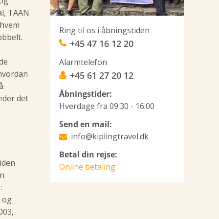
 og
al, TAAN.
g hvem
Ring til os i åbningstiden
bbelt.
+45 47 16 12 20
 de
Alarmtelefon
 hvordan
+45 61 27 20 12
å
Åbningstider:
eder det
Hverdage fra 09:30 - 16:00
Send en mail:
info@kiplingtravel.dk
Betal din rejse:
siden
Online betaling
un
:
1 og
003,