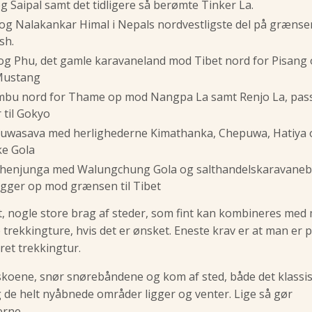
og Saipal samt det tidligere så berømte Tinker La.
 og Nalakankar Himal i Nepals nordvestligste del på grænsen 
sh.
og Phu, det gamle karavaneland mod Tibet nord for Pisang 
Mustang
bu nord for Thame op mod Nangpa La samt Renjo La, pass
 til Gokyo
uwasava med herlighederne Kimathanka, Chepuwa, Hatiya 
e Gola
henjunga med Walungchung Gola og salthandelskaravane
ligger op mod grænsen til Tibet
t, nogle store brag af steder, som fint kan kombineres med
 trekkingture, hvis det er ønsket. Eneste krav er at man er 
ret trekkingtur.
 skoene, snør snørebåndene og kom af sted, både det klassi
 de helt nyåbnede områder ligger og venter. Lige så gør
rne.