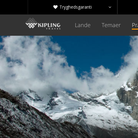
Tryghedsgaranti


Lande
Temaer
Pr