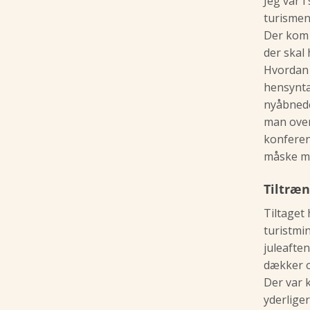
Jeg var 
turismen
Der kom 
der skal
Hvordan 
hensynta
nyåbnede
man over
konferen
måske m
Tiltræn
Tiltaget 
turistmi
juleaften
dækker o
Der var k
yderliger