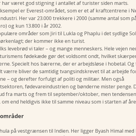
 har været god stigning i antallet af turister siden marts.
eksempel er Everest-området, som er et af kraftcentrene i N
industri. Her var 23.000 trekkere i 2000 (samme antal som p
ro) og kun 13.800 i år 2002.
pulære områder som Jiri til Lukla og Phaplu i det sydlige So
 ørkenlagt; der kommer ikke en turist.
olks levebrød vi taler – og mange menneskers. Hele vejen ne
urismens fødekæde gør det voldsomt ondt, hvilket skærpe
rne. Specielt hos bærerne, der er arbejdsløse i hobetal. Og 
 værre bliver de samtidig tvangsindskrevet til at arbejde fo
e – og derefter forfulgt af politi og militær. Men også
tsektoren, fødevareindustrien og bønderne mister penge. D
ud fra marts og frem til september/oktober, men tendensen
 om end heldigvis ikke til samme niveau som i starten af åre
 områder
hula på vestgrænsen til Indien. Her ligger Byash Himal med