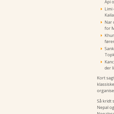
Api 
Limi
Kaila
Nar 
for 
Khum
fører
Sank
Topk
Kanc
der 
Kort sag
klassiske
organise
Så kridt
Nepal og
Nepalese