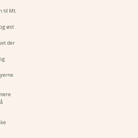
til Mt.
og øst
et der
og
byerne
 mere
på
ske