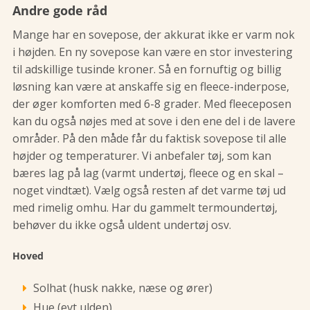
Andre gode råd
Mange har en sovepose, der akkurat ikke er varm nok
i højden. En ny sovepose kan være en stor investering
til adskillige tusinde kroner. Så en fornuftig og billig
løsning kan være at anskaffe sig en fleece-inderpose,
der øger komforten med 6-8 grader. Med fleeceposen
kan du også nøjes med at sove i den ene del i de lavere
områder. På den måde får du faktisk sovepose til alle
højder og temperaturer. Vi anbefaler tøj, som kan
bæres lag på lag (varmt undertøj, fleece og en skal –
noget vindtæt). Vælg også resten af det varme tøj ud
med rimelig omhu. Har du gammelt termoundertøj,
behøver du ikke også uldent undertøj osv.
Hoved
Solhat (husk nakke, næse og ører)
Hue (evt ulden)