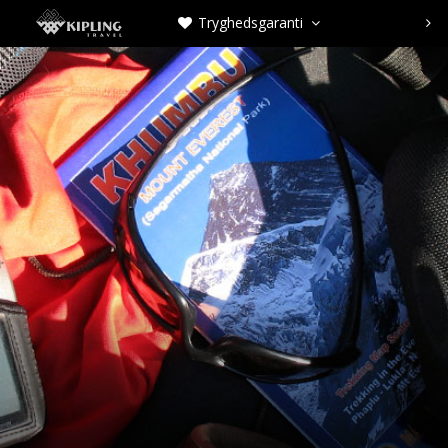
Tryghedsgaranti


