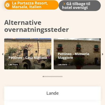
La Portazza Resort,
Gå tilbage til
Marsala, Italien
hotel oversigt
Alternative
overnatningssteder
‹
›
Pettineo - Masseria
Pettineo - Casa Migliaca
Maggiore
Læs mere
Læs mere
Lande