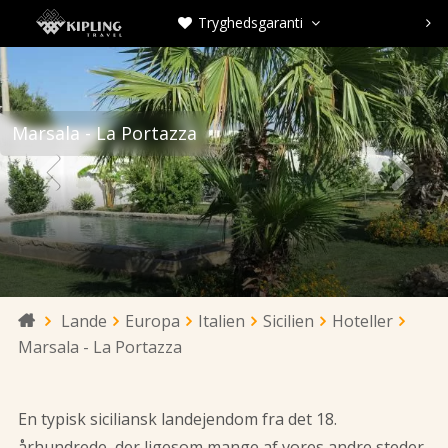
Tryghedsgaranti



Marsala - La Portazza


Lande
Europa
Italien
Sicilien
Hoteller

Marsala - La Portazza
En typisk siciliansk landejendom fra det 18.
århundrede, der ligesom mange af vores andre steder