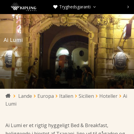
Tryghedsgaranti



Ai Lumi


Lande
Europa
Italien
Sicilien
Hoteller
Ai

Lumi
Ai Lumi er et rigtig hyggeligt Bed & Breakfast,
beliggende i hjertet af Trapani, lige ud til gågaden og