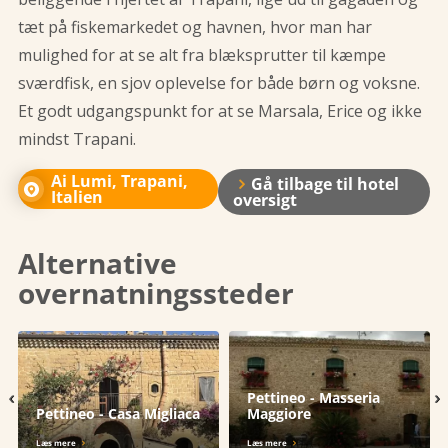
tæt på fiskemarkedet og havnen, hvor man har
mulighed for at se alt fra blæksprutter til kæmpe
sværdfisk, en sjov oplevelse for både børn og voksne.
Et godt udgangspunkt for at se Marsala, Erice og ikke
mindst Trapani.
Ai Lumi, Trapani,
Gå tilbage til hotel
Italien
oversigt
Alternative
overnatningssteder
‹
›
Pettineo - Masseria
Pettineo - Casa Migliaca
Maggiore
Læs mere
Læs mere