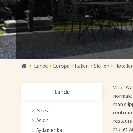
Lande
Europa
Italien
Sicilien
Hoteller

Villa D’A
Lande
normale k
man slipp
Afrika
centrum 
Asien
restauran
muligt v
Sydamerika