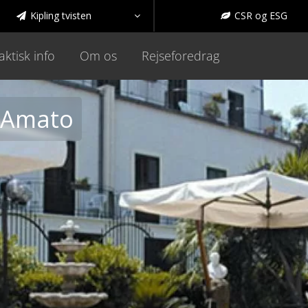
Kipling tvisten
CSR og ESG



aktisk info
Om os
Rejseforedrag
D'Amato