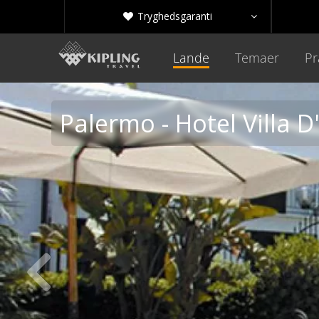
Tryghedsgaranti


Lande
Temaer
Pr
Palermo - Hotel Villa 
