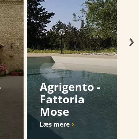
›
-
Agrigento -
A
Fattoria
T
Mose
Læs mere
L