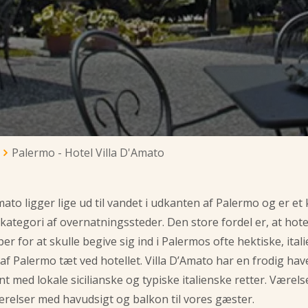
Palermo - Hotel Villa D'Amato
mato ligger lige ud til vandet i udkanten af Palermo og er et k
ategori af overnatningssteder. Den store fordel er, at hotel
er for at skulle begive sig ind i Palermos ofte hektiske, italie
af Palermo tæt ved hotellet. Villa D’Amato har en frodig h
t med lokale sicilianske og typiske italienske retter. Værels
ærelser med havudsigt og balkon til vores gæster.