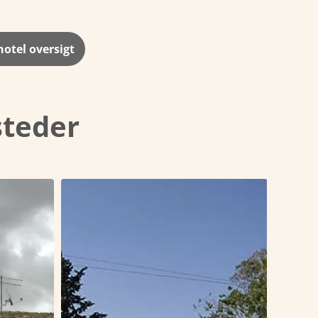
 hotel oversigt
steder