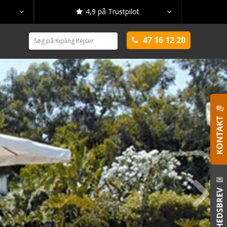
4,9 på Trustpilot



47 16 12 20

