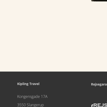
Kipling Travel
Rejsegara
Kongensgade 17A
3550 Slangerup