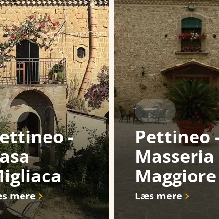
ettineo -
Pettineo 
asa
Masseria
igliaca
Maggiore
s mere
Læs mere