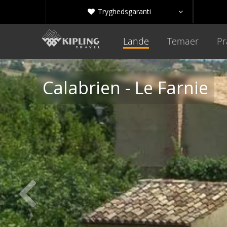
Tryghedsgaranti


Lande
Temaer
Pr
Calabrien - Le Farnie
