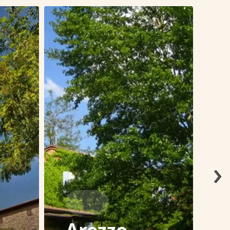
›
Arezzo -