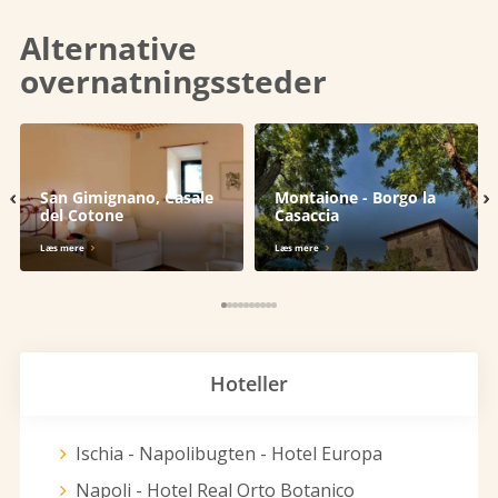
Alternative
overnatningssteder
‹
›
San Gimignano, Casale
Montaione - Borgo la
del Cotone
Casaccia
Læs mere
Læs mere
Hoteller
Ischia - Napolibugten - Hotel Europa
Napoli - Hotel Real Orto Botanico