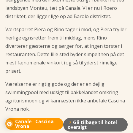
landsbyen Monteu, tæt på Canale. Vi er nu i Roero
distriktet, der ligger lige op ad Barolo distriktet.
Værtsparret Piera og Rino tager i mod, og Piera tryller
herlige egnsretter frem til middag, mens Rino
diverterer gæsterne og sørger for, at ingen tørster i
restauranten. Dette lille sted byder simpelthen på det
mest fænomenale vinkort (og så til yderst rimelige
priser).
Værelserne er rigtig gode og der er en dejlig
swimmingpool med udsigt til bakkelandet omkring
agriturismoen og vi kannæsten ikke anbefale Cascina
Vrona nok.
Canale - Cascina
Gå tilbage til hotel
Vrona
oversigt