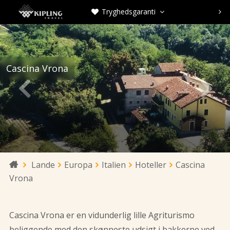
Tryghedsgaranti



Cascina Vrona


Lande
Europa
Italien
Hoteller
Cascina

Vrona
Cascina Vrona er en vidunderlig lille Agriturismo
beliggende med den skønneste udsigt i bakkerne ved