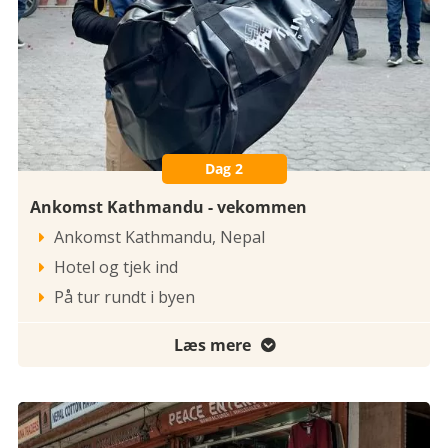
Dag 2
Ankomst Kathmandu - vekommen
Ankomst Kathmandu, Nepal

Hotel og tjek ind

På tur rundt i byen

Læs mere
