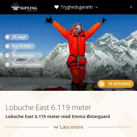
Tryghedsgaranti



25 dage

Fra 39.998,-

Grupperejse
Dansk rejseleder
SE AFGANGE
Lobuche East 6.119 meter
Lobuche East 6.119 meter med Emma Østergaard
Læs mere
