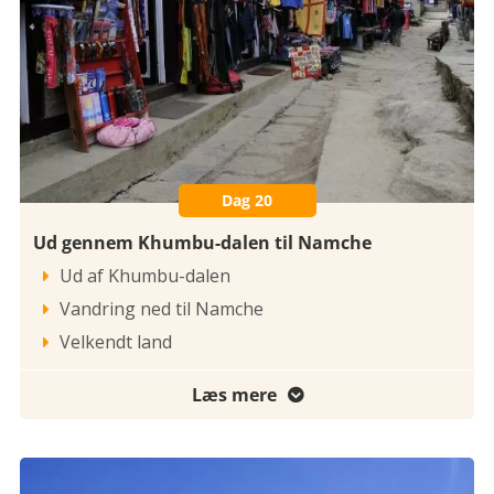
Dag 20
Ud gennem Khumbu-dalen til Namche
Ud af Khumbu-dalen

Vandring ned til Namche

Velkendt land

Læs mere
