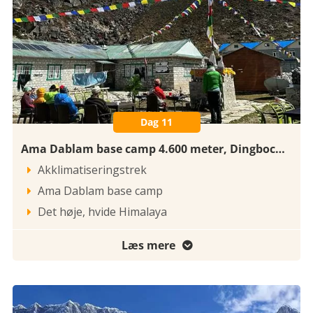
Dag 11
Ama Dablam base camp 4.600 meter, Dingboche 4.410 meter
Akklimatiseringstrek

Ama Dablam base camp

Det høje, hvide Himalaya

Læs mere
