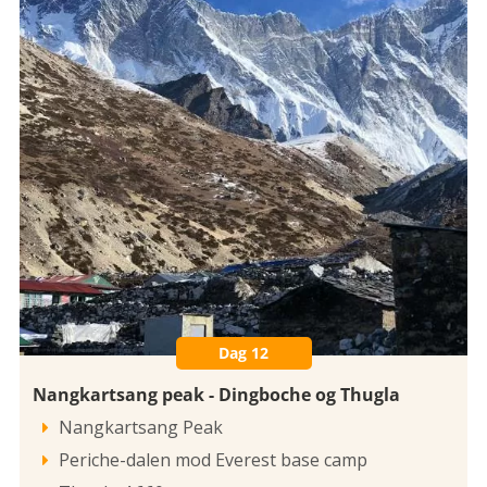
Dag 12
Nangkartsang peak - Dingboche og Thugla
Nangkartsang Peak

Periche-dalen mod Everest base camp
