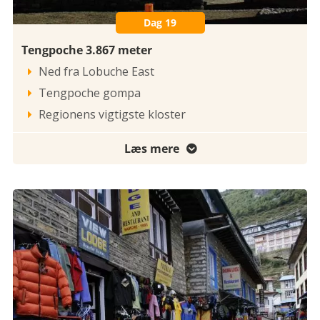
Dag 19
Tengpoche 3.867 meter
Ned fra Lobuche East

Tengpoche gompa

Regionens vigtigste kloster

Læs mere
