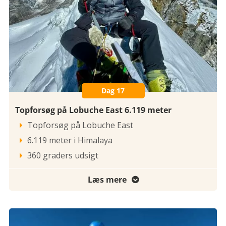
Dag 17
Topforsøg på Lobuche East 6.119 meter
Topforsøg på Lobuche East

6.119 meter i Himalaya

360 graders udsigt

Læs mere
