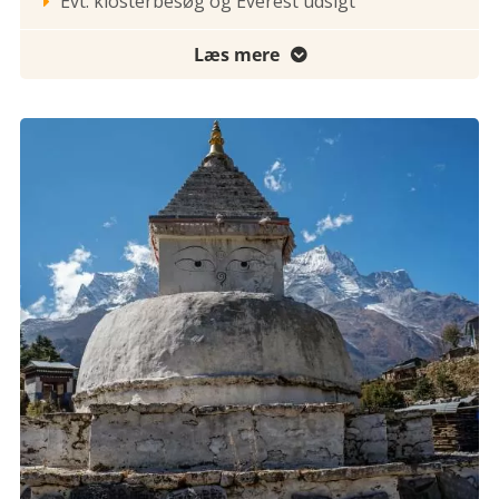
Evt. klosterbesøg og Everest udsigt

Læs mere
