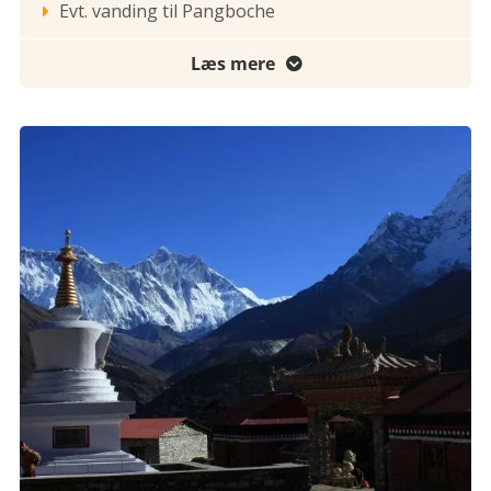
Evt. vanding til Pangboche

Læs mere
