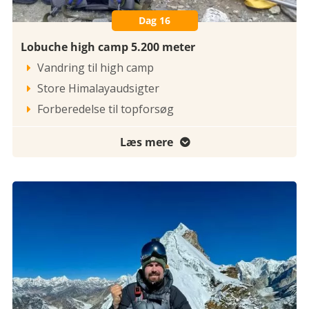
Dag 16
Lobuche high camp 5.200 meter
Vandring til high camp

Store Himalayaudsigter

Forberedelse til topforsøg

Læs mere
