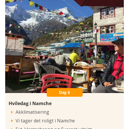
Dag 6
Hviledag i Namche
Akklimatisering

Vi tager det roligt i Namche
