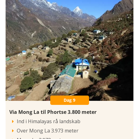
Dag 9
Via Mong La til Phortse 3.800 meter
Ind i Himalayas rå landskab

Over Mong La 3.973 meter
