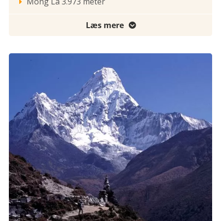
Mong La 3.973 meter

Læs mere
