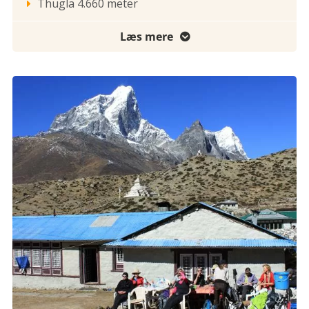
Thugla 4.660 meter

Læs mere
