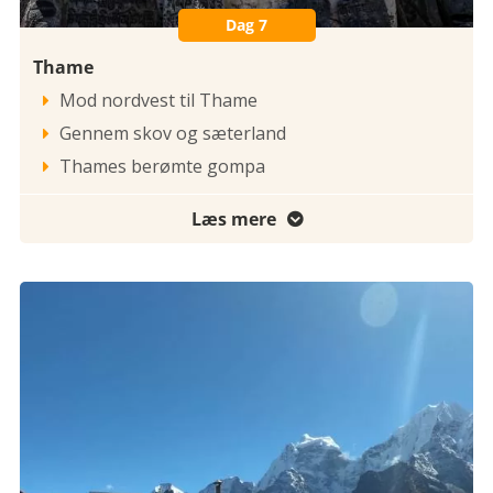
Dag 7
Thame
Mod nordvest til Thame

Gennem skov og sæterland

Thames berømte gompa

Læs mere
