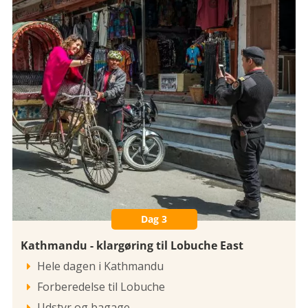
Dag 3
Kathmandu - klargøring til Lobuche East
Hele dagen i Kathmandu

Forberedelse til Lobuche

Udstyr og bagage
