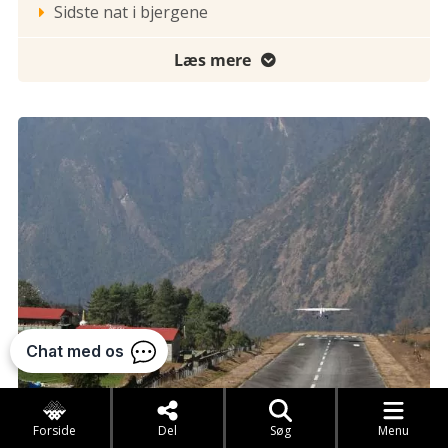
Sidste nat i bjergene

Læs mere

Forside
Del
Søg
Menu