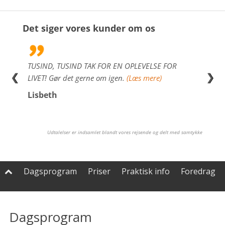
Det siger vores kunder om os
lig
TUSIND, TUSIND TAK FOR EN OPLEVELSE FOR
Hej L
❮
❯
e
LIVET! Gør det gerne om igen.
(Læs mere)
for 
re)
Lisbeth
Tho
Udtalelser er indsamlet blandt vores rejsende og delt med samtykke
Dagsprogram
Priser
Praktisk info
Foredrag

Dagsprogram