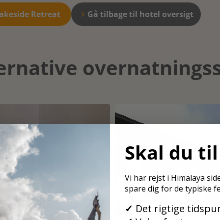
akeside Retreat
Gå tilbage til hotel oversigt
ernative overnatnings
Skal du ti
Vi har rejst i Himalaya si
spare dig for de typiske fe
✓
Det rigtige tidspun