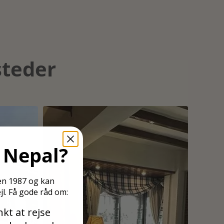
steder
l Nepal
?
den 1987 og kan
jl. Få gode råd om:
kt at rejse