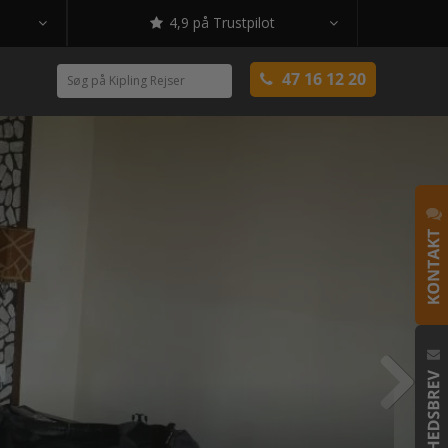
4,9 på Trustpilot



47 16 12 20

