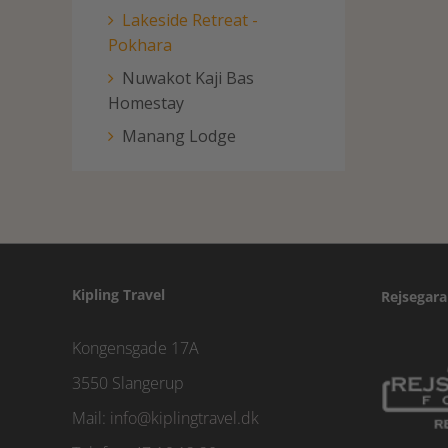
Lakeside Retreat -
Pokhara
Nuwakot Kaji Bas
Homestay
Manang Lodge
Kipling Travel
Rejsegara
Kongensgade 17A
3550 Slangerup
Mail:
info@kiplingtravel.dk