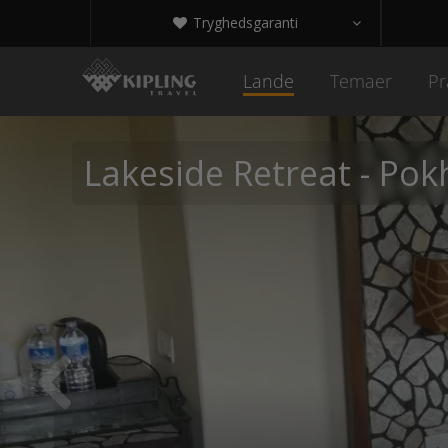
Tryghedsgaranti


Lande
Temaer
Pr
Lakeside Retreat - Pok
