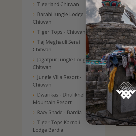
Tigerland Chitwan
Barahi Jungle Lodge
‹
Chitwan
Tiger Tops - Chitwan
Manang
Taj Meghauli Serai
Mountain
Chitwan
Lodges of
Jagatpur Jungle Lodge
Chitwan
Nepal |
Jungle Villa Resort -
Manang
H
Chitwan
y
Lodge
M
Dwarikas - Dhulikhel
Mountain Resort
Læs mere
Læ
Racy Shade - Bardia
Tiger Tops Karnali
Lodge Bardia