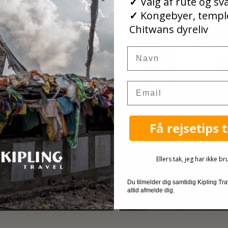
✓
Valg af rute og s
✓
Kongebyer, templ
Chitwans dyreliv
Navn
Email
Få rejsetips t
otel
Old Inn,
arshyangdi
Bandipur
Ellers tak, jeg har ikke br
s mere
Læs mere
Du tilmelder dig samtidig Kipling Tr
altid afmelde dig.