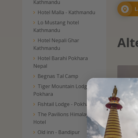
Kathmandu
L
Hotel Malla - Kathmandu
Lo Mustang hotel
Kathmandu
Alt
Hotel Nepali Ghar
Kathmandu
Hotel Barahi Pokhara
Nepal
Begnas Tal Camp
Tiger Mountain Lodge -
Pokhara
Fishtail Lodge - Pokhara
The Pavilions Himalayas
Hotel
Old inn - Bandipur