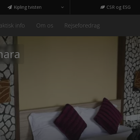
Kipling tvisten
CSR og ESG



aktisk info
Om os
Rejseforedrag
hara