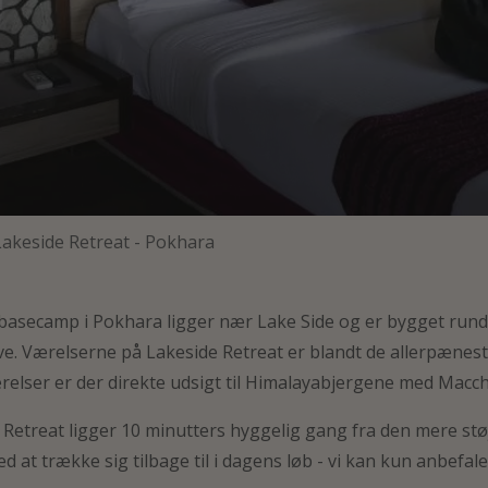
Lakeside Retreat - Pokhara
 basecamp i Pokhara ligger nær Lake Side og er bygget ru
e. Værelserne på Lakeside Retreat er blandt de allerpæneste i
relser er der direkte udsigt til Himalayabjergene med Mac
 Retreat ligger 10 minutters hyggelig gang fra den mere stø
ted at trække sig tilbage til i dagens løb - vi kan kun anbef