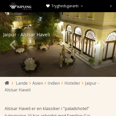
Tryghedsgaranti



Jaipur - Alsisar Haveli


Lande
Asien
Indien
Hoteller
Jaipur -

Alsisar Haveli
Alsisar Haveli er en klassiker i "paladshotel"
kategorien. Vi har arbejdet med familien Gaj