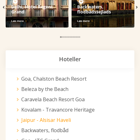
‹
›
Delhi, Hotel Regent
Backwaters,
Grand
flodbådssejlads
Læs mere
Læs mere
Hoteller
Goa, Chalston Beach Resort
Beleza by the Beach
Caravela Beach Resort Goa
Kovalam - Travancore Heritage
Jaipur - Alsisar Haveli
Backwaters, flodbåd