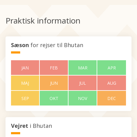
Praktisk information
Sæson
for rejser til Bhutan
JAN
FEB
MAR
APR
MAJ
JUN
JUL
AUG
SEP
OKT
NOV
DEC
Vejret
i Bhutan