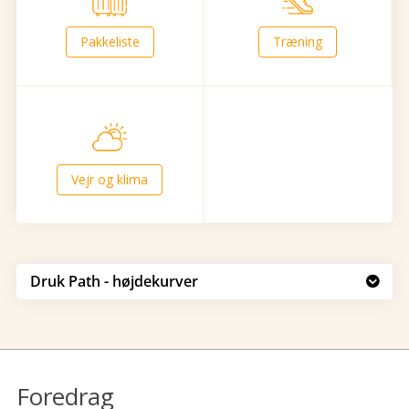
Pakkeliste
Træning
Vejr og klima
Druk Path - højdekurver

Foredrag