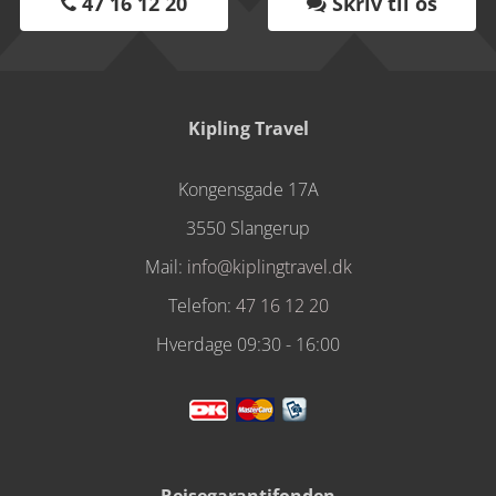
47 16 12 20
Skriv til os


Kipling Travel
Kongensgade 17A
3550 Slangerup
Mail:
info@kiplingtravel.dk
Telefon:
47 16 12 20
Hverdage 09:30 - 16:00
Rejsegarantifonden