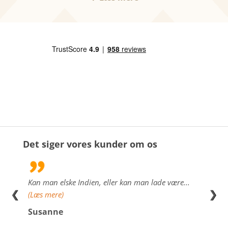
Det siger vores kunder om os
Kan man elske Indien, eller kan man lade være...
Vi er
❮
❯
(Læs mere)
Sri L
alt, 
Susanne
Heid