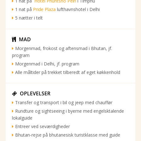
1 nat på
Hotel Phuntsho Pelri
i Timphu
1 nat på
Pride Plaza
lufthavnshotel i Delhi
5 nætter i telt
MAD

Morgenmad, frokost og aftensmad i Bhutan, jf.
program
Morgenmad i Delhi, jf. program
Alle måltider på trekket tilberedt af eget køkkenhold
OPLEVELSER

Transfer og transport i bil og jeep med chauffør
Rundture og sightseeing i byerne med engelsktalende
lokalguide
Entreer ved seværdigheder
Bhutan-rejse på bhutanesisk turistklasse med guide