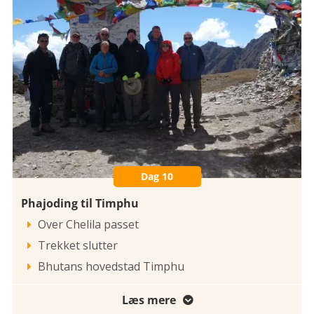
Dag 10
Phajoding til Timphu
Over Chelila passet

Trekket slutter

Bhutans hovedstad Timphu

Læs mere
