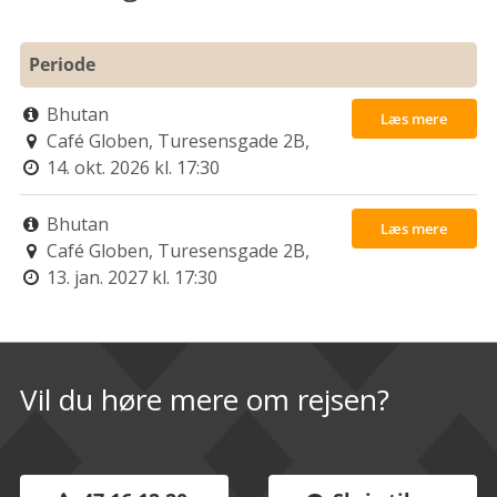
Periode
Bhutan

Læs mere
Café Globen, Turesensgade 2B,

14. okt. 2026 kl. 17:30
1368 København K

Bhutan

Læs mere
Café Globen, Turesensgade 2B,

13. jan. 2027 kl. 17:30
1368 København K

Vil du høre mere om rejsen?