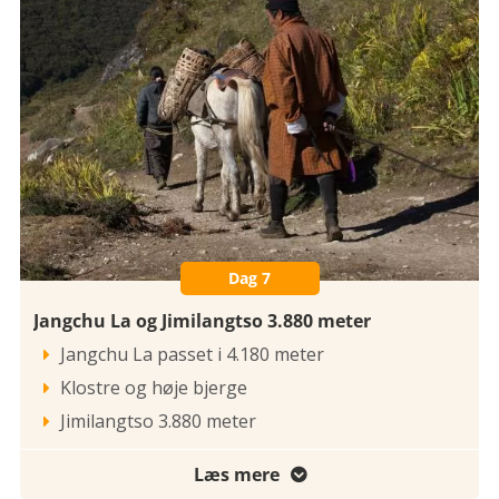
Dag 7
Jangchu La og Jimilangtso 3.880 meter
Jangchu La passet i 4.180 meter

Klostre og høje bjerge

Jimilangtso 3.880 meter

Læs mere
