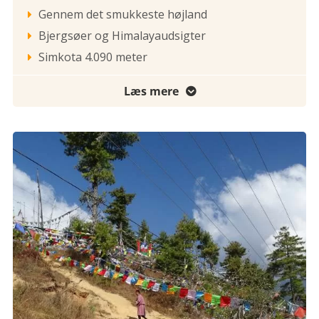
Gennem det smukkeste højland

Bjergsøer og Himalayaudsigter

Simkota 4.090 meter

Læs mere
