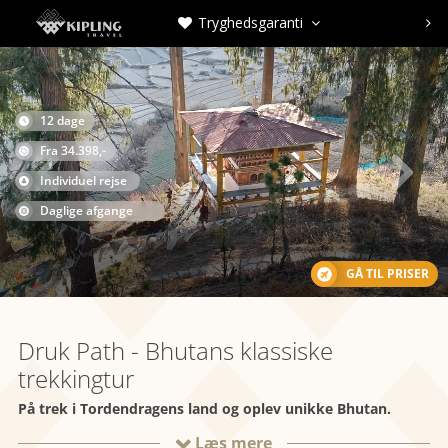
Tryghedsgaranti



12 dage

Fra 34.398,-

Individuel rejse
Daglige afgange
GÅ TIL PRISER
Druk Path - Bhutans klassiske
trekkingtur
På trek i Tordendragens land og oplev unikke Bhutan.
Læs mere
