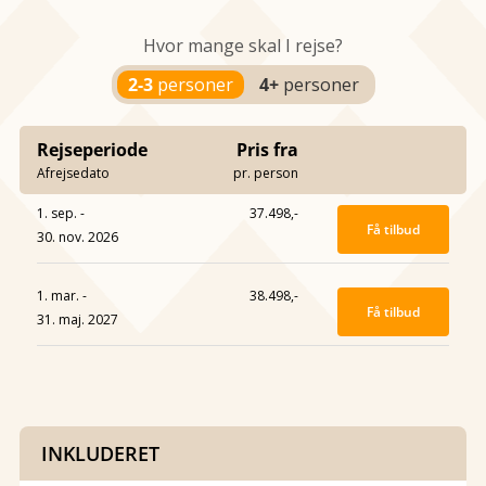
Hvor mange skal I rejse?
2-3
personer
4+
personer
Rejseperiode
Pris fra
Afrejsedato
pr. person
1. sep. -
37.498,-
Få tilbud
30. nov. 2026
1. mar. -
38.498,-
Få tilbud
31. maj. 2027
INKLUDERET