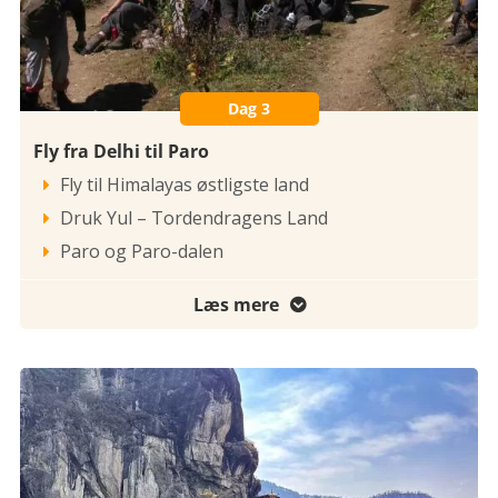
Dag 3
Fly fra Delhi til Paro
Fly til Himalayas østligste land

Druk Yul – Tordendragens Land

Paro og Paro-dalen

Læs mere
