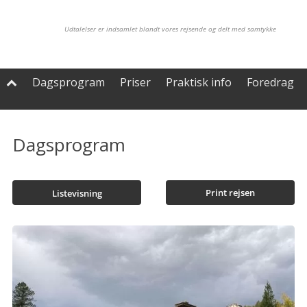
Udtalelser er indsamlet blandt vores rejsende og delt med samtykke
Dagsprogram
Priser
Praktisk info
Foredrag

Dagsprogram
Print rejsen
Listevisning