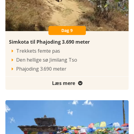
Dag 9
Simkota til Phajoding 3.690 meter
Trekkets femte pas

Den hellige sø Jimilang Tso

Phajoding 3.690 meter

Læs mere
