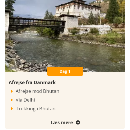
Dag 1
Afrejse fra Danmark
Afrejse mod Bhutan

Via Delhi

Trekking i Bhutan

Læs mere
