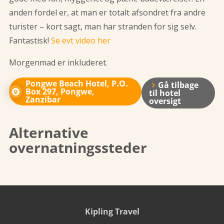
anden fordel er, at man er totalt afsondret fra andre
turister – kort sagt, man har stranden for sig selv.
Fantastisk!
Se evt video her
Morgenmad er inkluderet.
Pongwe Beach Hotel, P.O.
Gå tilbage
Box 297, Pongwe,
til hotel
Zanzibar
oversigt
Alternative
overnatningssteder
Kipling Travel