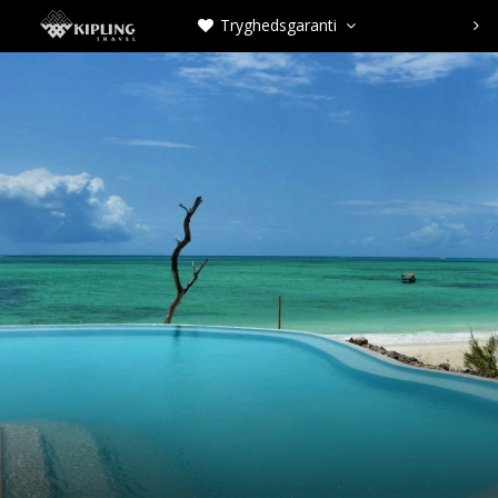
Tryghedsgaranti


