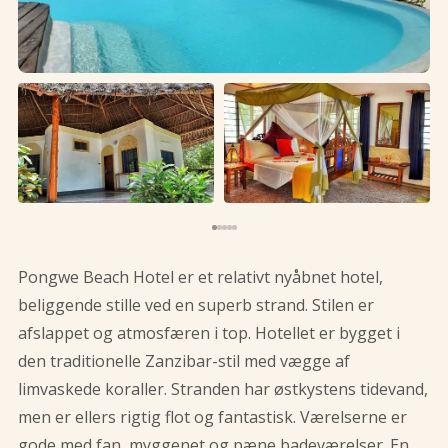
Pongwe Beach Hotel er et relativt nyåbnet hotel,
beliggende stille ved en superb strand. Stilen er
afslappet og atmosfæren i top. Hotellet er bygget i
den traditionelle Zanzibar-stil med vægge af
limvaskede koraller. Stranden har østkystens tidevand,
men er ellers rigtig flot og fantastisk. Værelserne er
gode med fan, myggenet og pæne badeværelser. En