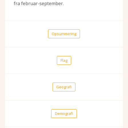
fra februar-september.
Opsummering
Flag
Geografi
Demografi