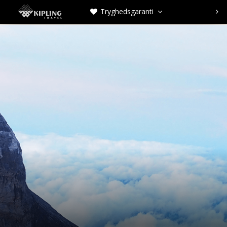
Tryghedsgaranti


