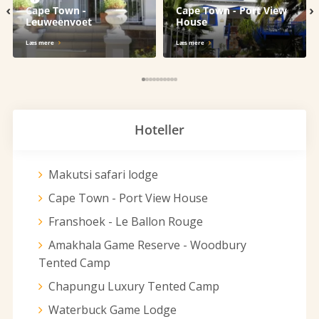
‹
›
Cape Town -
Cape Town - Port View
Leuweenvoet
House
Læs mere
Læs mere
Hoteller
Makutsi safari lodge
Cape Town - Port View House
Franshoek - Le Ballon Rouge
Amakhala Game Reserve - Woodbury
Tented Camp
Chapungu Luxury Tented Camp
Waterbuck Game Lodge