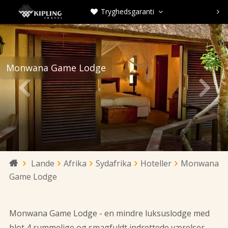
Tryghedsgaranti



Monwana Game Lodge


Lande
Afrika
Sydafrika
Hoteller
Monwana

Game Lodge
Monwana Game Lodge - en mindre luksuslodge med
blot 4 rummelige og smagfuldt indrettede værelser,