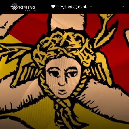
Tryghedsgaranti


