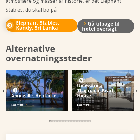
atmosfære og masser af historie, er det Elephant
Stables, du skal bo på.
Elephant Stables,
Gå tilbage til
Kandy, Sri Lanka
hotel oversigt
Alternative
overnatningssteder
Unawatuna -
‹
›
Thaproban Beach
Ahungalle, Heritance
House
Læs mere
Læs mere