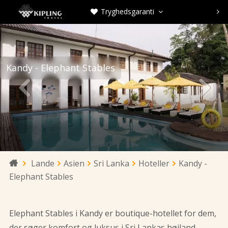
Tryghedsgaranti



Kandy - Elephant Stables


Lande
Asien
Sri Lanka
Hoteller
Kandy -

Elephant Stables
Elephant Stables i Kandy er boutique-hotellet for dem,
der søger komfort og luksus i Sri Lankas højland.