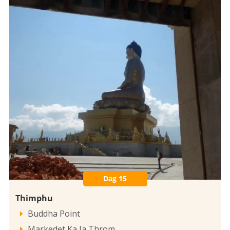
Dag 15
Thimphu
Buddha Point

Markedet Ka Ja Throm
