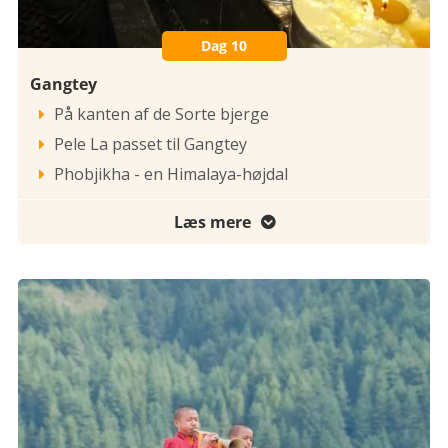
Dag 10
Gangtey
På kanten af de Sorte bjerge

Pele La passet til Gangtey

Phobjikha - en Himalaya-højdal

Læs mere
