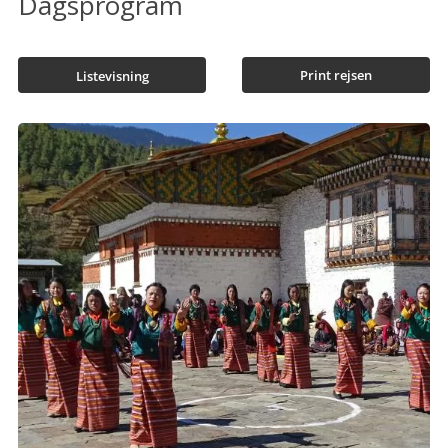
Dagsprogram
Print rejsen
Listevisning