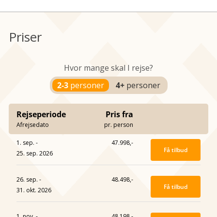
Priser
Hvor mange skal I rejse?
2-3
personer
4+
personer
Rejseperiode
Pris fra
Afrejsedato
pr. person
1. sep. -
47.998,-
Få tilbud
25. sep. 2026
26. sep. -
48.498,-
Få tilbud
31. okt. 2026
1. nov. -
48.198,-