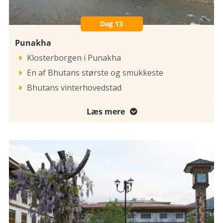
Dag 13
Punakha
Klosterborgen i Punakha

En af Bhutans største og smukkeste

Bhutans vinterhovedstad

Læs mere
