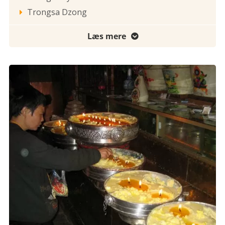
Trongsa Dzong

Læs mere
