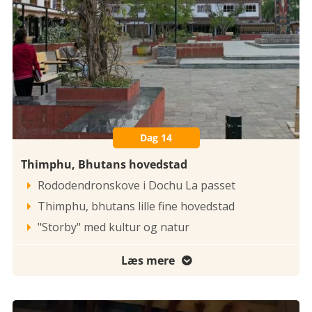
Dag 14
Thimphu, Bhutans hovedstad
Rododendronskove i Dochu La passet

Thimphu, bhutans lille fine hovedstad

"Storby" med kultur og natur

Læs mere
