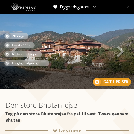
Tryghedsgaranti



20 dage

Fra 42.998,-

Individuel rejse
Daglige afgange
GÅ TIL PRISER
Den store Bhutanrejse
Tag på den store Bhutanrejse fra øst til vest. Tværs gennem
Bhutan
Læs mere
