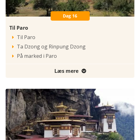
Dag 16
Til Paro
Til Paro

Ta Dzong og Rinpung Dzong

På marked i Paro

Læs mere
