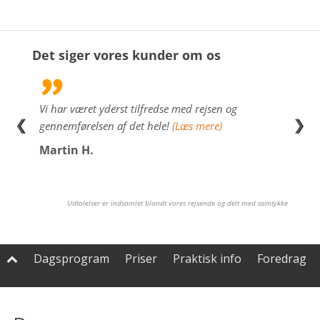
Det siger vores kunder om os
lig
Vi har været yderst tilfredse med rejsen og
Kan m
❮
❯
e
gennemførelsen af det hele!
(Læs mere)
(Læs 
re)
Martin H.
Sus
Udtalelser er indsamlet blandt vores rejsende og delt med samtykke
Dagsprogram
Priser
Praktisk info
Foredrag
