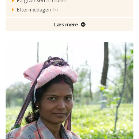
På grænsen til Indien

Eftermiddagen fri

Læs mere
