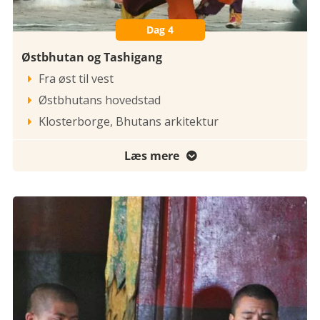
Dag 4
Østbhutan og Tashigang
Fra øst til vest

Østbhutans hovedstad

Klosterborge, Bhutans arkitektur

Læs mere
