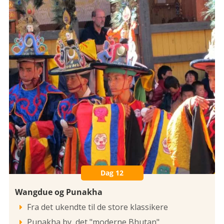
Dag 12
Wangdue og Punakha
Fra det ukendte til de store klassikere

Punakha by, det "moderne Bhutan"
