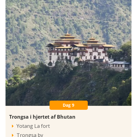
Dag 9
Trongsa i hjertet af Bhutan
Yotang La fort

Trongsa by
