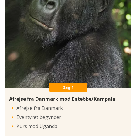
Dag 1
Afrejse fra Danmark mod Entebbe/Kampala
Afrejse fra Danmark

Eventyret begynder

Kurs mod Uganda
