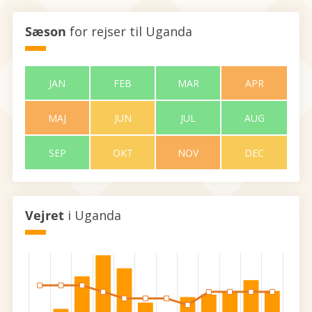
Sæson
for rejser til Uganda
JAN
FEB
MAR
APR
MAJ
JUN
JUL
AUG
SEP
OKT
NOV
DEC
Vejret
i Uganda