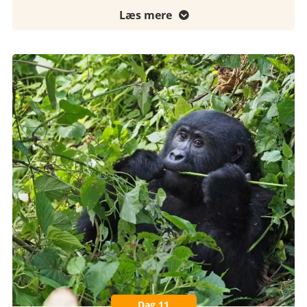
Læs mere

Dag 11