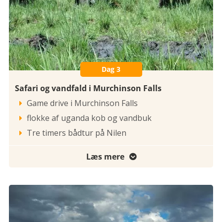
Dag 3
Safari og vandfald i Murchinson Falls
Game drive i Murchinson Falls

flokke af uganda kob og vandbuk

Tre timers bådtur på Nilen

Læs mere
