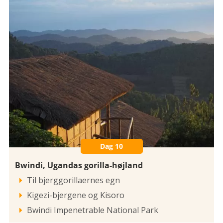
Dag 10
Bwindi, Ugandas gorilla-højland
Til bjerggorillaernes egn

Kigezi-bjergene og Kisoro

Bwindi Impenetrable National Park
