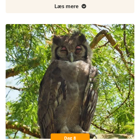
Læs mere

Dag 8