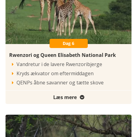
Dag 6
Rwenzori og Queen Elisabeth National Park
Vandretur i de lavere Rwenzoribjerge

Kryds ækvator om eftermiddagen

QENPs åbne savanner og tætte skove

Læs mere
