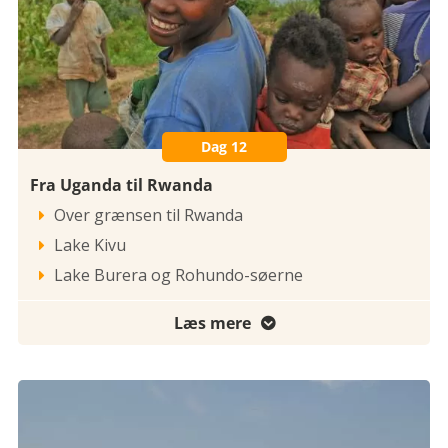
Dag 12
Fra Uganda til Rwanda
Over grænsen til Rwanda

Lake Kivu

Lake Burera og Rohundo-søerne

Læs mere
