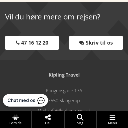
Vil du høre mere om rejsen?
47 16 12 20
Skriv til os


Kipling Travel
Kongensgade 17A
3550 Slangerup
Mail:
info@kiplingtravel.dk
Telefon:
47 16 12 20
Forside
Del
Søg
Menu