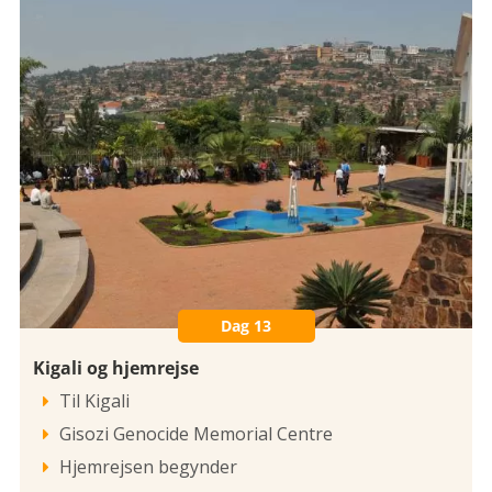
Dag 13
Kigali og hjemrejse
Til Kigali

Gisozi Genocide Memorial Centre

Hjemrejsen begynder
