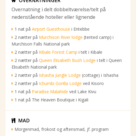
OVERNATNINGER

Overnatning i delt dobbeltværelse/telt på
nedenstående hoteller eller lignende
1 nat på
Airport Guesthouse
i Entebbe
2 nætter på
Murchison River lodge
(tented camp) i
Murchison Falls National park
2 nætter på
Kibale Forest Camp
i telt i Kibale
2 nætter på
Queen Elisabeth Bush Lodge
i telt i Queen
Elisabeth National park
2 nætter på
Ishasha Jungle Lodge
(cottage) i Ishasha
2 nætter på
Ichumbi Gorilla Lodge
ved Kisoro
1 nat på
Paradise Malahide
ved Lake Kivu
1 nat på The Heaven Boutique i Kigali
MAD

Morgenmad, frokost og aftensmad, jf. program