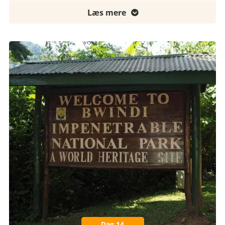
Læs mere

Dag 14