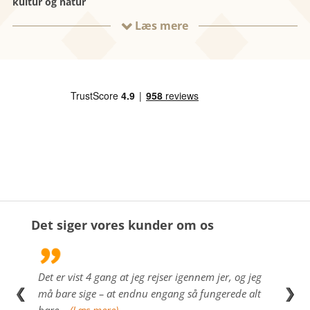
kultur og natur
Læs mere

Det siger vores kunder om os
uide
Det er vist 4 gang at jeg rejser igennem jer, og jeg
Vi ha
❮
❯
g, i
må bare sige – at endnu engang så fungerede alt
toppe