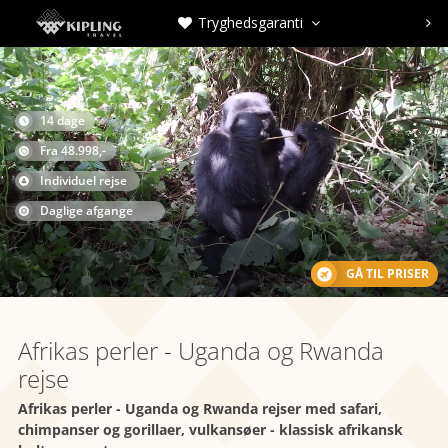
Tryghedsgaranti



14 dage

Fra 48.998,-

Individuel rejse
Daglige afgange
GÅ TIL PRISER
Afrikas perler - Uganda og Rwanda
rejse
Afrikas perler - Uganda og Rwanda rejser med safari,
chimpanser og gorillaer, vulkansøer - klassisk afrikansk