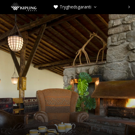
Tryghedsgaranti


