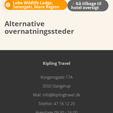
Lobo Wildlife Lodge,
Gå tilbage til
Serengeti, Mara Region
hotel oversigt
Alternative
overnatningssteder
Kipling Travel
Kongensgade 17A
3550 Slangerup
Mail:
info@kiplingtravel.dk
Telefon:
47 16 12 20
Hverdage 09:30 - 16:00