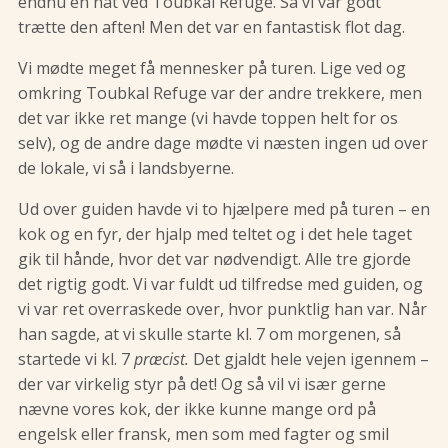
endnu en nat ved Toubkal Refuge. Så vi var godt
trætte den aften! Men det var en fantastisk flot dag.
Vi mødte meget få mennesker på turen. Lige ved og
omkring Toubkal Refuge var der andre trekkere, men
det var ikke ret mange (vi havde toppen helt for os
selv), og de andre dage mødte vi næsten ingen ud over
de lokale, vi så i landsbyerne.
Ud over guiden havde vi to hjælpere med på turen – en
kok og en fyr, der hjalp med teltet og i det hele taget
gik til hånde, hvor det var nødvendigt. Alle tre gjorde
det rigtig godt. Vi var fuldt ud tilfredse med guiden, og
vi var ret overraskede over, hvor punktlig han var. Når
han sagde, at vi skulle starte kl. 7 om morgenen, så
startede vi kl. 7
præcist.
Det gjaldt hele vejen igennem –
der var virkelig styr på det! Og så vil vi især gerne
nævne vores kok, der ikke kunne mange ord på
engelsk eller fransk, men som med fagter og smil