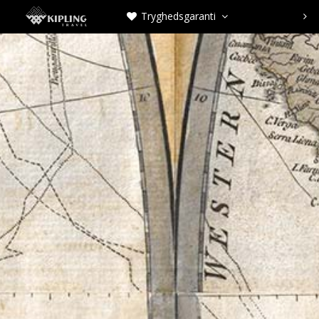
Tryghedsgaranti


