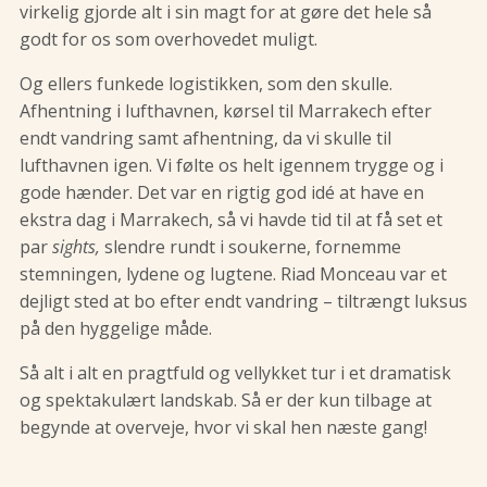
virkelig gjorde alt i sin magt for at gøre det hele så
godt for os som overhovedet muligt.
Og ellers funkede logistikken, som den skulle.
Afhentning i lufthavnen, kørsel til Marrakech efter
endt vandring samt afhentning, da vi skulle til
lufthavnen igen. Vi følte os helt igennem trygge og i
gode hænder. Det var en rigtig god idé at have en
ekstra dag i Marrakech, så vi havde tid til at få set et
par
sights,
slendre rundt i soukerne, fornemme
stemningen, lydene og lugtene. Riad Monceau var et
dejligt sted at bo efter endt vandring – tiltrængt luksus
på den hyggelige måde.
Så alt i alt en pragtfuld og vellykket tur i et dramatisk
og spektakulært landskab. Så er der kun tilbage at
begynde at overveje, hvor vi skal hen næste gang!