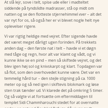
At slå lejr, sove i telt, spise ude eller i madteltet
siddende på tyndslidte madrasser, stå op midt om
natten og se den flotteste stjernehimmel
ever
– alt det
var nyt for os, så også her er vi blevet nogle helt nye
oplevelser rigere.
Vi var rigtig heldige med vejret. Efter sigende havde
det været meget dårligt ugen forinden. På trekkets
anden dag – den første nat i telt – havde vi et døgn
med tåge og regn, hvor alt var klamt og vådt, og vi
kunne ikke se en pind – men så skiftede vejret, og det
blev igen høj sol og knivskarpt og klart. Topdagen var
så flot, som den overhovedet kunne være. Det var en
temmelig hård tur – den stejle stigning på ca. 1000
meter op og så ned igen i skiftevis blokmark og løse
sten trak tænder ud. Vi klarede det på omkring 5 timer.
Og så valgte vi at fortsætte om eftermiddagen til
templet Sidi Chammharouchi stedet for at overnatte