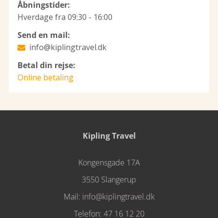
Åbningstider:
Hverdage fra 09:30 - 16:00
Send en mail:
info@kiplingtravel.dk
Betal din rejse:
Online betaling
Kipling Travel
Kongensgade 17A
3550 Slangerup
Mail:
info@kiplingtravel.dk
Telefon:
47 16 12 20