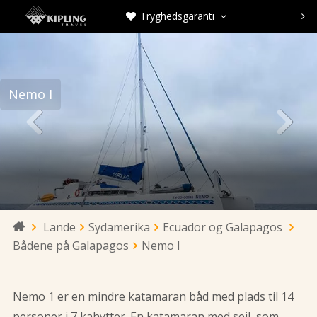
Tryghedsgaranti



Nemo I


Lande
Sydamerika
Ecuador og Galapagos

Bådene på Galapagos
Nemo I
Nemo 1 er en mindre katamaran båd med plads til 14
personer i 7 kahytter. En katamaran med sejl, som