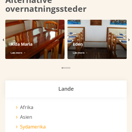
overnatningssteder
‹
›
Aida Maria
Eden
Læs mere
Læs mere
Lande
Afrika
Asien
Sydamerika