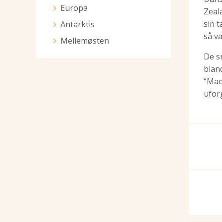
Europa
Zeal
sin 
Antarktis
så v
Mellemøsten
De s
blan
“Mao
ufor