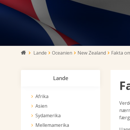
Lande
Oceanien
New Zealand
Fakta o

Lande
F
Afrika
Verd
Asien
nærm
Sydamerika
færg
Mellemamerika
Uans