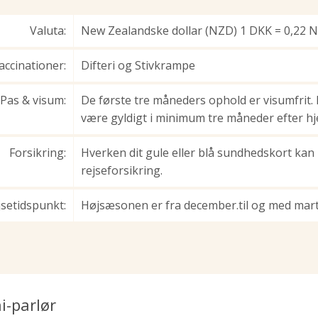
Valuta:
New Zealandske dollar (NZD) 1 DKK = 0,22 
accinationer:
Difteri og Stivkrampe
Pas & visum:
De første tre måneders ophold er visumfrit.
være gyldigt i minimum tre måneder efter 
Forsikring:
Hverken dit gule eller blå sundhedskort kan
rejseforsikring.
jsetidspunkt:
Højsæsonen er fra december.til og med mar
i-parlør