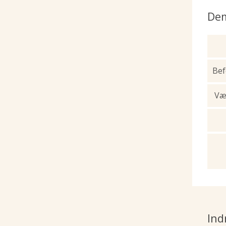
Dem
Bef
Væk
Ind