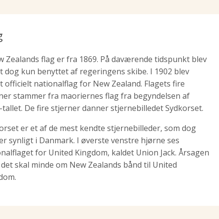
g
 Zealands flag er fra 1869. På daværende tidspunkt blev
et dog kun benyttet af regeringens skibe. I 1902 blev
t officielt nationalflag for New Zealand. Flagets fire
rner stammer fra maoriernes flag fra begyndelsen af
tallet. De fire stjerner danner stjernebilledet Sydkorset.
orset er et af de mest kendte stjernebilleder, som dog
er synligt i Danmark. I øverste venstre hjørne ses
onalflaget for United Kingdom, kaldet Union Jack. Årsagen
t det skal minde om New Zealands bånd til United
dom.