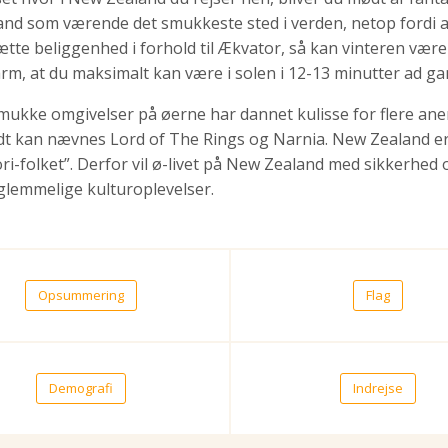
and som værende det smukkeste sted i verden, netop fordi at 
tætte beliggenhed i forhold til Ækvator, så kan vinteren væ
arm, at du maksimalt kan være i solen i 12-13 minutter ad g
mukke omgivelser på øerne har dannet kulisse for flere aner
dt kan nævnes Lord of The Rings og Narnia. New Zealand er
ri-folket”. Derfor vil ø-livet på New Zealand med sikkerhed
glemmelige kulturoplevelser.
Opsummering
Flag
Demografi
Indrejse