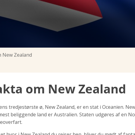
m New Zealand
akta om New Zealand
ens tredjestørste ø, New Zealand, er en stat i Oceanien. New
est beliggende land er Australien. Staten udgøres af en No
eoverfart.
et hvor i New Zealand du rejser hen, bliver du mødt af fa