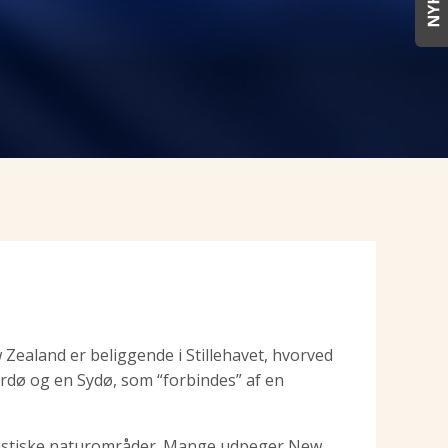
 Zealand er beliggende i Stillehavet, hvorved
rdø og en Sydø, som “forbindes” af en
ntastiske naturområder. Mange udpeger New