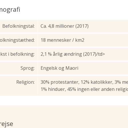
ografi
Befolkningstal:
Ca. 4,8 millioner (2017)
olkningstæthed:
18 mennesker / km2
st i befolkning:
2,1 % årlig ændring (2017)/td>
Sprog:
Engelsk og Maori
Religion:
30% protestanter, 12% katolikker, 3% met
1% hinduer, 45% ingen eller anden religi
rejse