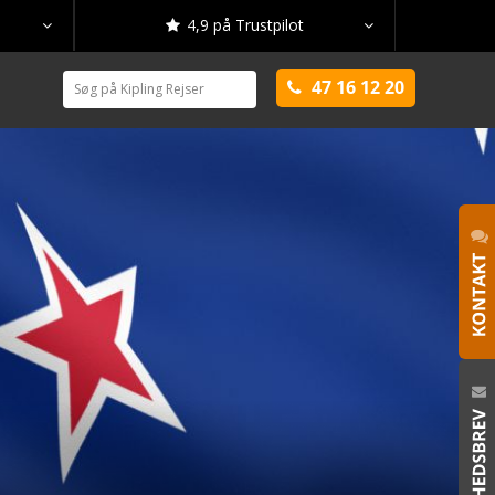
4,9 på Trustpilot



47 16 12 20
