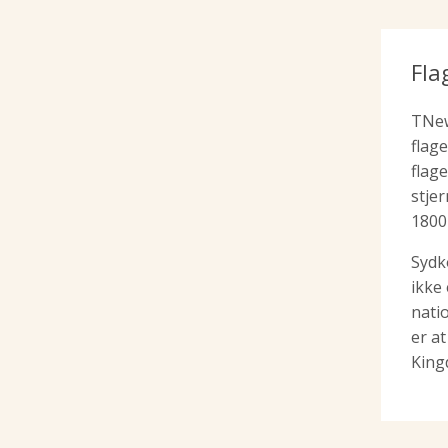
Fla
TNew
flag
flage
stje
1800-
Sydk
ikke 
nati
er a
King