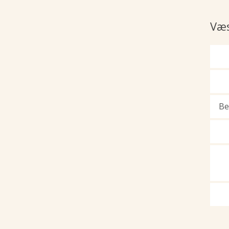
Væs
Be