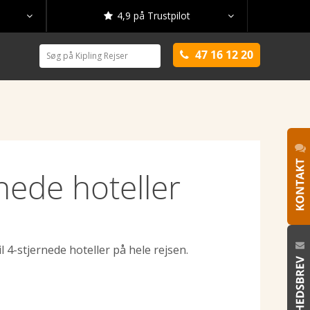
4,9 på Trustpilot



47 16 12 20

rnede hoteller
l 4-stjernede hoteller på hele rejsen.