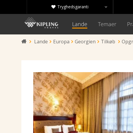
Tryghedsgaranti


Lande
Temaer
Pr
Lande
Europa
Georgien
Tilkøb
Opgra
