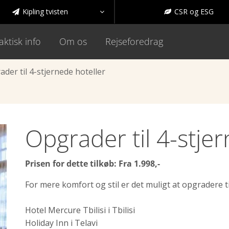
Kipling tvisten
CSR og ESG



aktisk info
Om os
Rejseforedrag
der til 4-stjernede hoteller
Opgrader til 4-stje
Prisen for dette tilkøb: Fra 1.998,-
For mere komfort og stil er det muligt at opgradere ti
Hotel Mercure Tbilisi i Tbilisi
Holiday Inn i Telavi