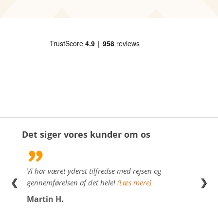
Det siger vores kunder om os
lig
Vi har været yderst tilfredse med rejsen og
Kan m
❮
❯
e
gennemførelsen af det hele!
(Læs mere)
(Læs 
re)
Martin H.
Sus