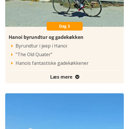
Dag 3
Hanoi byrundtur og gadekøkken
Byrundtur i jeep i Hanoi

"The Old Quater"

Hanois fantastiske gadekøkkener

Læs mere
