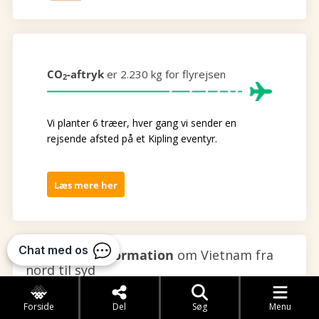
CO
-aftryk
er 2.230 kg for flyrejsen
2
Vi planter 6 træer, hver gang vi sender en
rejsende afsted på et Kipling eventyr.
Læs mere her
Yderligere information
om Vietnam fra
nord til syd
Forside
Del
Søg
Menu