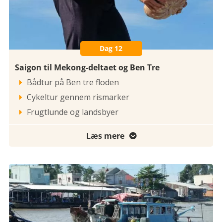
Dag 12
Saigon til Mekong-deltaet og Ben Tre
Bådtur på Ben tre floden

Cykeltur gennem rismarker

Frugtlunde og landsbyer

Læs mere
