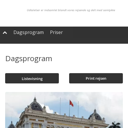
Udtalelser er indsamlet blandt vores rejsende og delt med samtykke
Dagsprogram
Priser

Dagsprogram
Print rejsen
Listevisning