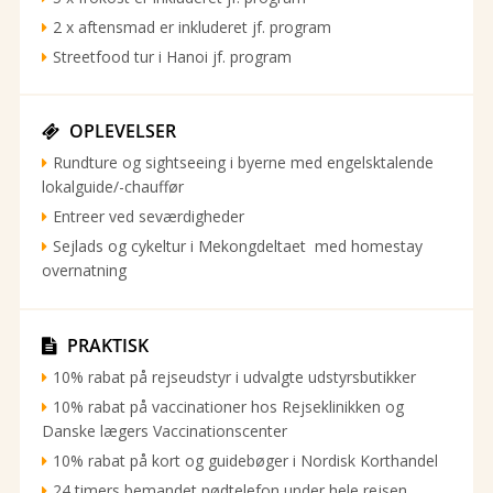
2 x aftensmad er inkluderet jf. program
Streetfood tur i Hanoi jf. program
OPLEVELSER

Rundture og sightseeing i byerne med engelsktalende
lokalguide/-chauffør
Entreer ved seværdigheder
Sejlads og cykeltur i Mekongdeltaet med homestay
overnatning
PRAKTISK

10% rabat på rejseudstyr i udvalgte udstyrsbutikker
10% rabat på vaccinationer hos Rejseklinikken og
Danske lægers Vaccinationscenter
10% rabat på kort og guidebøger i Nordisk Korthandel
24 timers bemandet nødtelefon under hele rejsen