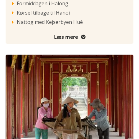
Formiddagen i Halong

Kørsel tilbage til Hanoi

Nattog med Kejserbyen Hué

Læs mere
