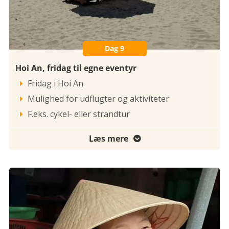
Dag 9
Hoi An, fridag til egne eventyr
Fridag i Hoi An

Mulighed for udflugter og aktiviteter

F.eks. cykel- eller strandtur

Læs mere
