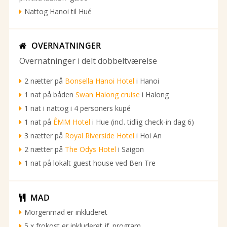
Nattog Hanoi til Hué
OVERNATNINGER

Overnatninger i delt dobbeltværelse
2 nætter på
Bonsella Hanoi Hotel
i Hanoi
1 nat på båden
Swan Halong cruise
i Halong
1 nat i nattog i 4 personers kupé
1 nat på
ÊMM Hotel
i Hue (incl. tidlig check-in dag 6)
3 nætter på
Royal Riverside Hotel
i Hoi An
2 nætter på
The Odys Hotel
i Saigon
1 nat på lokalt guest house ved Ben Tre
MAD

Morgenmad er inkluderet
5 x frokost er inkluderet jf. program