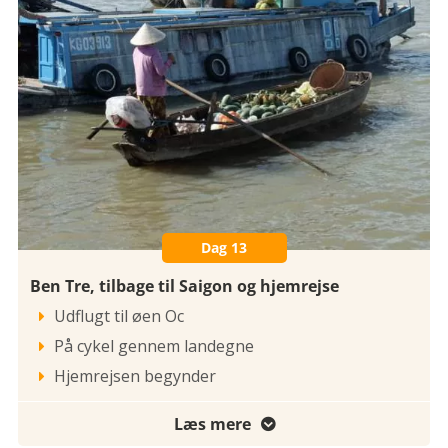
Dag 13
Ben Tre, tilbage til Saigon og hjemrejse
Udflugt til øen Oc

På cykel gennem landegne

Hjemrejsen begynder

Læs mere
