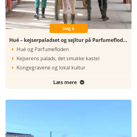
Dag 6
Hué – kejserpaladset og sejltur på Parfumefloden
Hué og Parfumefloden

Kejserens palads, det smukke kastel

Kongegravene og lokal kultur

Læs mere
