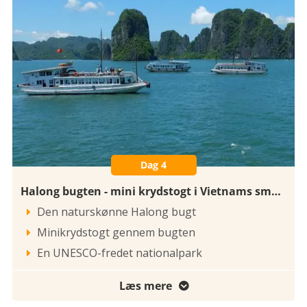
Dag 4
Halong bugten - mini krydstogt i Vietnams smukkeste landskaber
Den naturskønne Halong bugt

Minikrydstogt gennem bugten

En UNESCO-fredet nationalpark

Læs mere
