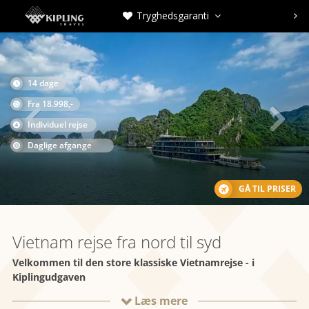
Tryghedsgaranti



14 dage

Fra 18.998,-

Individuel rejse
Daglige afgange
GÅ TIL PRISER
Vietnam rejse fra nord til syd
Velkommen til den store klassiske Vietnamrejse - i
Kiplingudgaven
Læs mere
