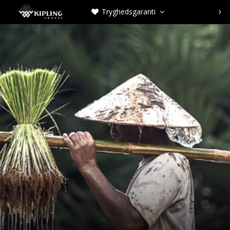
Tryghedsgaranti


