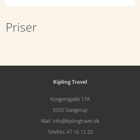
Priser
Kipling Travel
Kongensgade 17A
3550 Slangerup
Mail:
info@kiplingtravel.dk
Telefon:
47 16 12 20