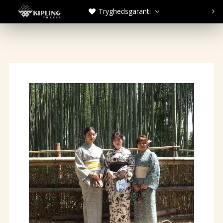
Tryghedsgaranti


