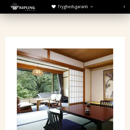
Tryghedsgaranti


