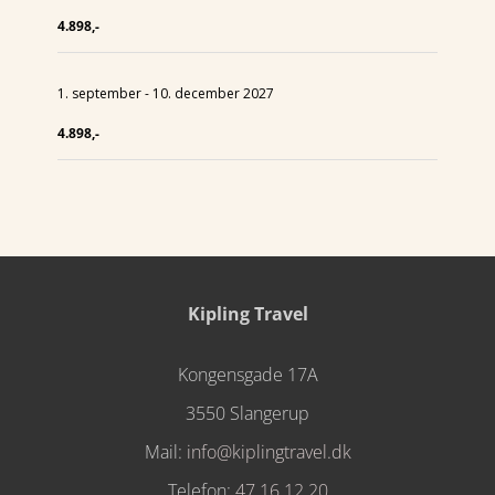
4.898,-
1. september - 10. december 2027
4.898,-
Kipling Travel
Kongensgade 17A
3550 Slangerup
Mail:
info@kiplingtravel.dk
Telefon:
47 16 12 20