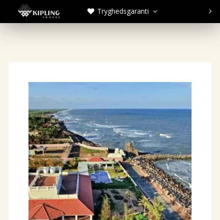
Tryghedsgaranti


