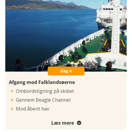
Dag 4
Afgang mod Falklandsøerne
Ombordstigning på skibet

Gennem Beagle Channel

Mod åbent hav

Læs mere
