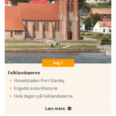
Dag 7
Falklandsøerne
Hovedstaden Port Stanley

Engelsk kolonihistorie

Hele dagen på Falklandsøerne

Læs mere
