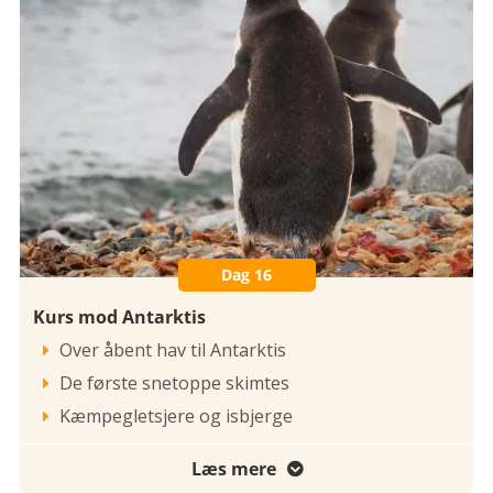
Dag 16
Kurs mod Antarktis
Over åbent hav til Antarktis

De første snetoppe skimtes

Kæmpegletsjere og isbjerge

Læs mere
