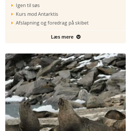
Igen til søs

Kurs mod Antarktis

Afslapning og foredrag på skibet

Læs mere
