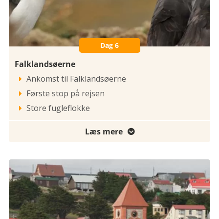
Dag 6
Falklandsøerne
Ankomst til Falklandsøerne

Første stop på rejsen

Store fugleflokke

Læs mere
