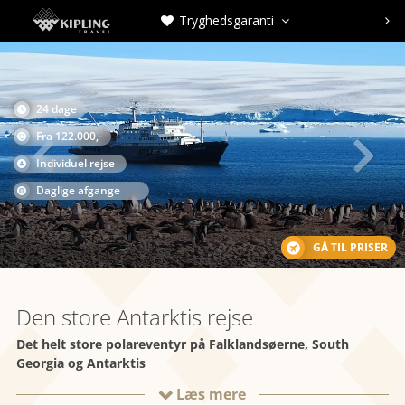
Tryghedsgaranti



24 dage

Fra 122.000,-

Individuel rejse
Daglige afgange
GÅ TIL PRISER
Den store Antarktis rejse
Det helt store polareventyr på Falklandsøerne, South
Georgia og Antarktis
Læs mere
