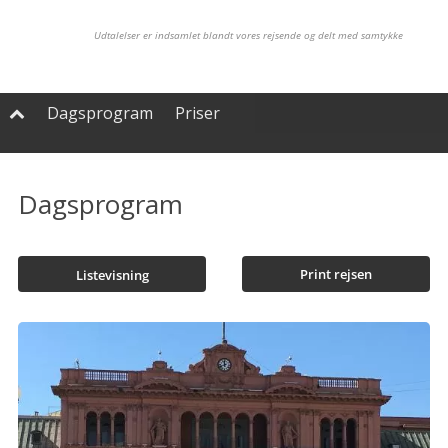
Udtalelser er indsamlet blandt vores rejsende og delt med samtykke
Dagsprogram
Priser

Dagsprogram
Print rejsen
Listevisning