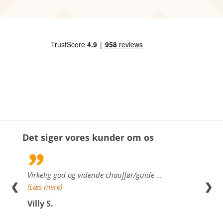
Det siger vores kunder om os
Virkelig god og vidende chauffør/guide ...
Det h
❮
❯
(Læs mere)
kunne
(Læs 
Villy S.
Henr