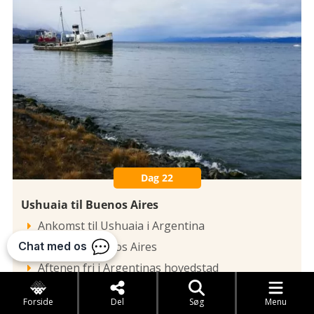
Dag 22
Ushuaia til Buenos Aires
Ankomst til Ushuaia i Argentina

Videre til Buenos Aires

Aftenen fri i Argentinas hovedstad

Læs mere
Forside
Del
Søg
Menu
