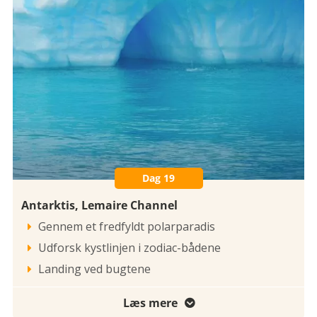
Dag 19
Antarktis, Lemaire Channel
Gennem et fredfyldt polarparadis

Udforsk kystlinjen i zodiac-bådene

Landing ved bugtene

Læs mere
