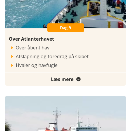
Dag 9
Over Atlanterhavet
Over åbent hav

Afslapning og foredrag på skibet

Hvaler og havfugle

Læs mere
