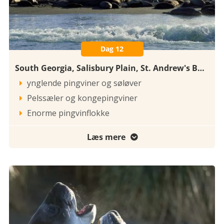
Dag 12
South Georgia, Salisbury Plain, St. Andrew's Bay, Gold Harbour
ynglende pingviner og søløver

Pelssæler og kongepingviner

Enorme pingvinflokke

Læs mere
