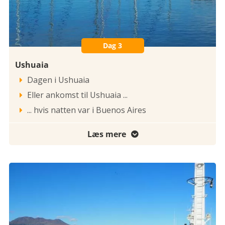
Dag 3
Ushuaia
Dagen i Ushuaia

Eller ankomst til Ushuaia ...

... hvis natten var i Buenos Aires

Læs mere
