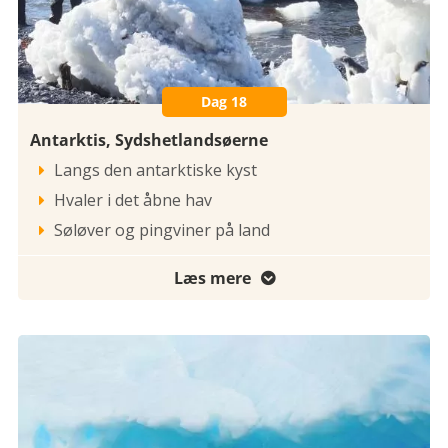
Dag 18
Antarktis, Sydshetlandsøerne
Langs den antarktiske kyst

Hvaler i det åbne hav

Søløver og pingviner på land

Læs mere
