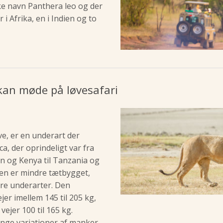
ke navn Panthera leo og der
i Afrika, en i Indien og to
an møde på løvesafari
e, er en underart der
a, der oprindeligt var fra
ien og Kenya til Tanzania og
en er mindre tætbygget,
re underarter. Den
jer imellem 145 til 205 kg,
vejer 100 til 165 kg.
nge variationer af manker