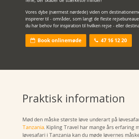
ferie, der skaber de stærkeste minder!
Vores dybe (nærmest nørdede) viden om destinationerne b
inspirerer til - områder, som langt de fleste rejsebureauer
du har behov for inspiration til hvilken rejse - eller destinat
Book onlinemøde
47 16 12 20


Praktisk information
Mød den måske største løve underart på løvesafa
Tanzania
. Kipling Travel har mange års erfaring m
løvesafari i Tanzania kan du møde løvernes måske