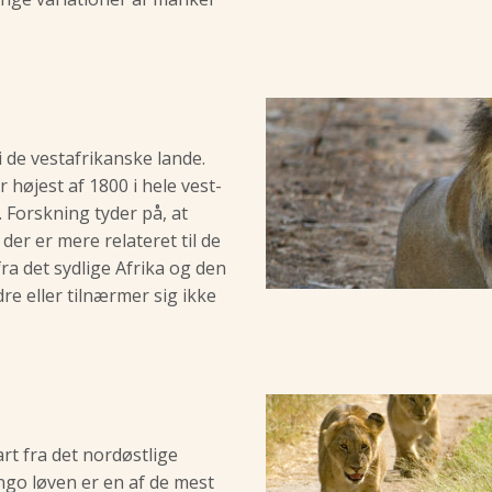
 de vestafrikanske lande.
 højest af 1800 i hele vest-
. Forskning tyder på, at
er er mere relateret til de
ra det sydlige Afrika og den
e eller tilnærmer sig ikke
rt fra det nordøstlige
ngo løven er en af de mest