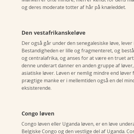
og deres moderate totter af hår på knæleddet.
Den vestafrikanskeløve
Der også går under den senegalesiske løve, lever i
Bestandigheden er lille og fragmenteret, og består
og centralafrika, og anses for at være en truet art
denne underart danner en anden gruppe af løver, d
asiatiske løver. Løven er nemlig mindre end løver f
prægtige manke er i mellemtiden også en del mindr
eksisterende.
Congo løven
Congo løven eller Uganda løven, er en løve undera
Belgiske Congo og den vestlige del af Uganda. Co