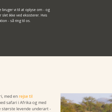
ruger vi til at oplyse om - og
 slet ikke ved eksisterer. Hvis
ion - så ring til os.
ri, med en
rejse til
ed safari i Afrika og med
 største levende underart -