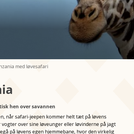
nzania med løvesafari
nia
ætisk hen over savannen
n, når safari-jeepen kommer helt tæt på løvens
 vogter over sine løveunger eller løvinderne på jagt
foregå på løvens egen hjemmebane, hvor den virkelig