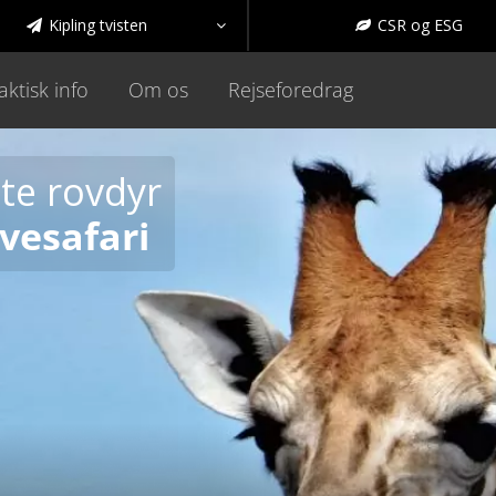
Kipling tvisten
CSR og ESG



aktisk info
Om os
Rejseforedrag
te rovdyr
vesafari