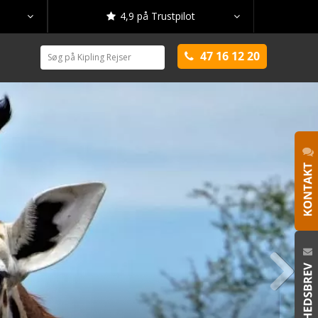
4,9 på Trustpilot



47 16 12 20

