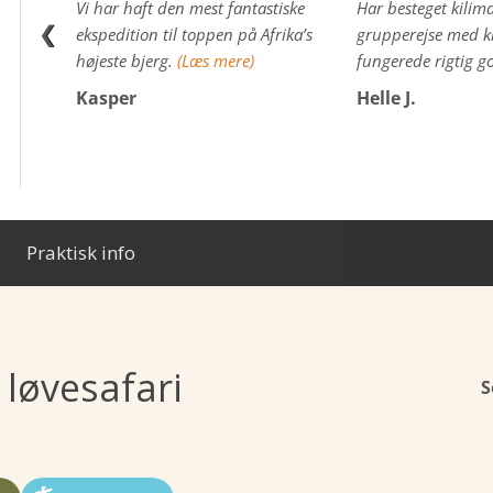
er
Vi har haft den mest fantastiske
Har besteget kilim
❮
sige –
ekspedition til toppen på Afrika’s
grupperejse med ki
mere)
højeste bjerg.
(Læs mere)
fungerede rigtig go
Kasper
Helle J.
Praktisk info
 løvesafari
S