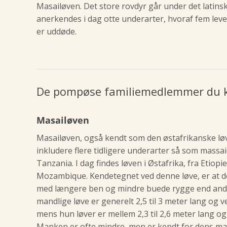
Masailøven. Det store rovdyr går under det latins
anerkendes i dag otte underarter, hvoraf fem lever 
er uddøde.
De pompøse familiemedlemmer du k
Masailøven
Masailøven, også kendt som den østafrikanske løv
inkludere flere tidligere underarter så som massaic
Tanzania. I dag findes løven i Østafrika, fra Etiop
Mozambique. Kendetegnet ved denne løve, er at d
med længere ben og mindre buede rygge end and
mandlige løve er generelt 2,5 til 3 meter lang og ve
mens hun løver er mellem 2,3 til 2,6 meter lang og 
Manken er ofte mindre, men er kendt for dens ma