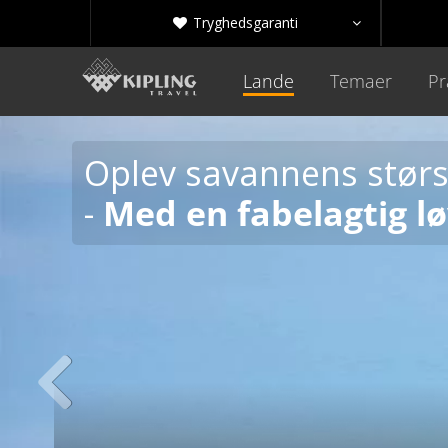
Tryghedsgaranti


Lande
Temaer
Pr
Oplev savannens størs
-
Med en fabelagtig lø
