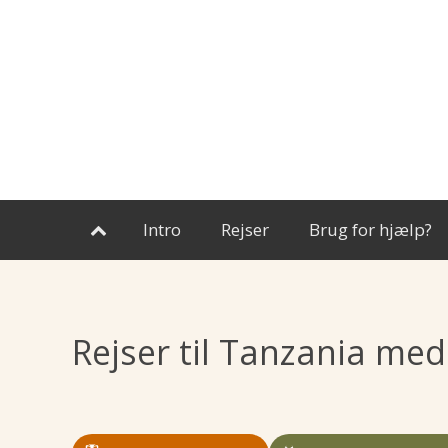
En super god tur med en yderst
Det er vist 4 gang at jeg rejs
kvalificeret guide Nui Nyi Kyuw,
igennem jer, og jeg må bare 
han gjorge livet meget...
(Læs mere)
at endnu engang så...
(Læs 
Per S.
Jesper K.
Intro
Rejser
Brug for hjælp?

Rejser til Tanzania med