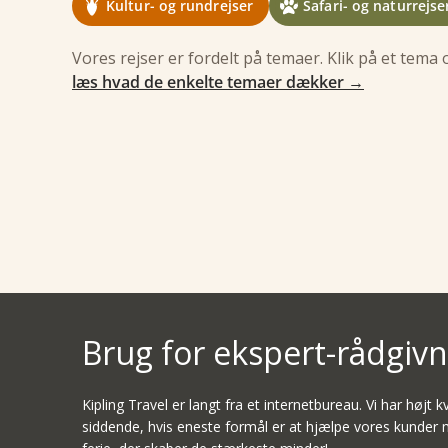
Kultur- og rundrejser
Safari- og naturrejse
Tanzania safari og
Zan
Zanzibar
og s
Tanzania lodge
Usa
Vores rejser er fordelt på temaer. Klik på et tema o
safari og Zanzibar
15 dage
fra 23.998,-
sav
læs hvad de enkelte temaer dækker →
›
Se rejsen
Se rejs
12 dage
fra 37.998,-
›
Se rejsen
Se rejs
Tanzania og Zanzibar
Tan
Tanzania og Zanzibar
Tan
Brug for ekspert-rådgivn
Kipling Travel er langt fra et internetbureau. Vi har højt 
siddende, hvis eneste formål er at hjælpe vores kunder