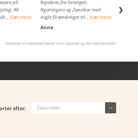
anjaro på
Rejsebrev fra Serengeti,
Det har v
❯
pling. Alt
Ngorongoro og Zanzibar med
-
(Læs me
dt...
(Læs mere)
nogle få ændringer til...
(Læs mere)
Jette To
Anne
Udtalelser er indsamlet blandt vores rejsende og delt med samtykke

Favoritter
orter efter: