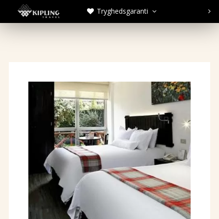
Tryghedsgaranti


