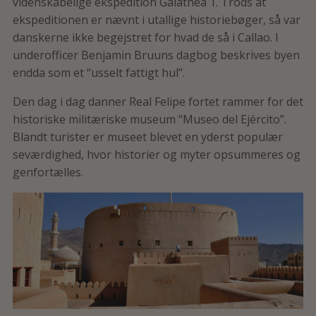
videnskabelige ekspedition Galathea 1. Trods at
ekspeditionen er nævnt i utallige historiebøger, så var
danskerne ikke begejstret for hvad de så i Callao. I
underofficer Benjamin Bruuns dagbog beskrives byen
endda som et “usselt fattigt hul”.
Den dag i dag danner Real Felipe fortet rammer for det
historiske militæriske museum “Museo del Ejército”.
Blandt turister er museet blevet en yderst populær
seværdighed, hvor historier og myter opsummeres og
genfortælles.