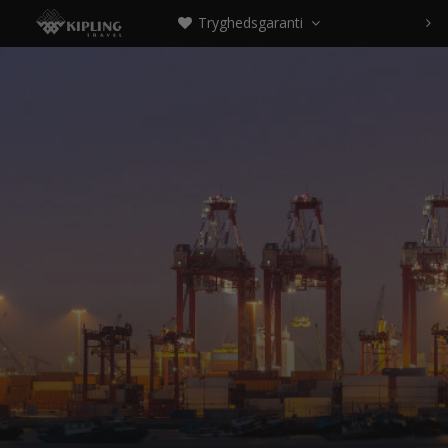
Tryghedsgaranti


