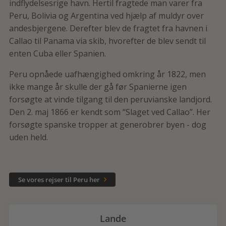
indflydelsesrige havn. Hertil fragtede man varer fra
Peru, Bolivia og Argentina ved hjælp af muldyr over
andesbjergene. Derefter blev de fragtet fra havnen i
Callao til Panama via skib, hvorefter de blev sendt til
enten Cuba eller Spanien.
Peru opnåede uafhængighed omkring år 1822, men
ikke mange år skulle der gå før Spanierne igen
forsøgte at vinde tilgang til den peruvianske landjord.
Den 2. maj 1866 er kendt som “Slaget ved Callao”. Her
forsøgte spanske tropper at generobrer byen - dog
uden held.
Se vores rejser til Peru her

Lande