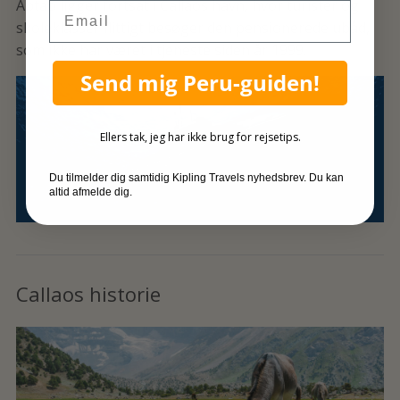
Abtao ligger fortsat i Callaos havn, hvor turister og
Email
skoleklasser flittigt besøger den pensionerede ubåd,
som ikke har været i tjeneste siden år 1999.
Send mig Peru-guiden!
Ellers tak, jeg har ikke brug for rejsetips.
Du tilmelder dig samtidig Kipling Travels nyhedsbrev. Du kan
altid afmelde dig.
Callaos historie