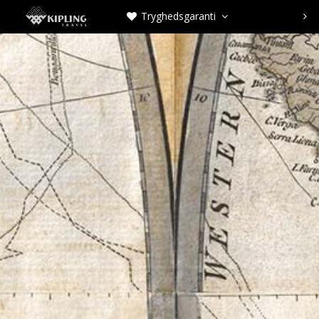
Tryghedsgaranti


