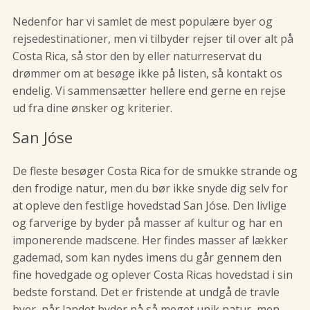
Nedenfor har vi samlet de mest populære byer og
rejsedestinationer, men vi tilbyder rejser til over alt på
Costa Rica, så stor den by eller naturreservat du
drømmer om at besøge ikke på listen, så kontakt os
endelig. Vi sammensætter hellere end gerne en rejse
ud fra dine ønsker og kriterier.
San Jóse
De fleste besøger Costa Rica for de smukke strande og
den frodige natur, men du bør ikke snyde dig selv for
at opleve den festlige hovedstad San Jóse. Den livlige
og farverige by byder på masser af kultur og har en
imponerende madscene. Her findes masser af lækker
gademad, som kan nydes imens du går gennem den
fine hovedgade og oplever Costa Ricas hovedstad i sin
bedste forstand. Det er fristende at undgå de travle
byer, når landet byder på så meget unik natur, men