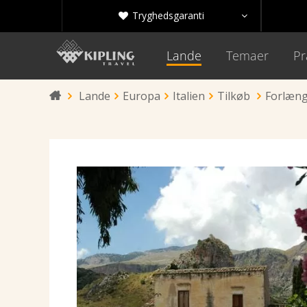
Tryghedsgaranti


Lande
Temaer
Pr
Lande
Europa
Italien
Tilkøb
Forlænge
