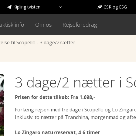
Kipling tvisten
CSR og ESG



aktisk info
Om os
Rejseforedrag
lse til Scopello - 3 dage/2nætter
3 dage/2 nætter i S
Prisen for dette tilkøb: Fra 1.698,-
Forlæng rejsen med tre dage i Scopello og Lo Zingar
Inklusiv: to nætter på Tranchina, morgenmad og afte
Lo Zingaro naturreservat, 4-6 timer