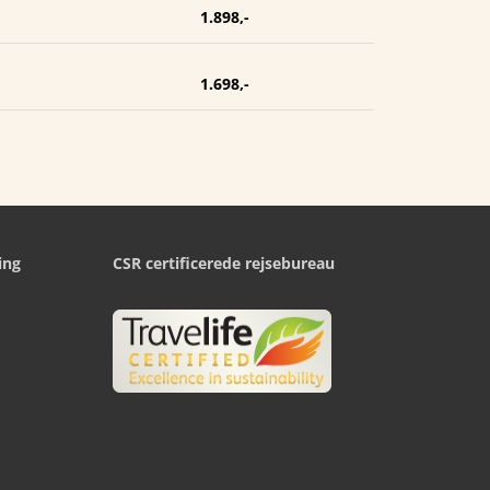
1.898,-
1.698,-
ing
CSR certificerede rejsebureau