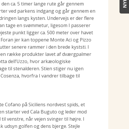
g den ca. 5 timer lange rute går gennem
tarter ved parkens indgang og går gennem en
dringen langs kysten. Undervejs er der flere
 kan tage en svømmetur, ligesom I passerer
jeste punkt ligger ca. 500 meter over havet
o. Foran jer kan toppene Monte Aci og Pizzo
utter senere rammer i den brede kyststi. I
or en række produkter lavet af dværgpalmer
otta dell’Uzzo, hvor arkæologiske
e til stenalderen. Stien stiger nu igen
 Cosenza, hvorfra I vandrer tilbage til
 Cofano på Siciliens nordvest spids, et
en starter ved Cala Buguto og leder mod
 venstre, når vejen svinger til højre. I
sk udsyn golfen og dens bjerge. Stejle