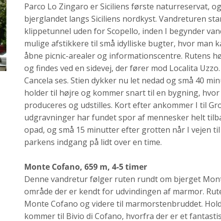
Parco Lo Zingaro er Siciliens første naturreservat, o
bjerglandet langs Siciliens nordkyst. Vandreturen s
klippetunnel uden for Scopello, inden I begynder van
mulige afstikkere til små idylliske bugter, hvor man
åbne picnic-arealer og informationscentre. Rutens hø
og findes ved en sidevej, der fører mod Localita Uzz
Cancela ses. Stien dykker nu let nedad og små 40 min
holder til højre og kommer snart til en bygning, hv
produceres og udstilles. Kort efter ankommer I til Gr
udgravninger har fundet spor af mennesker helt tilbag
opad, og små 15 minutter efter grotten når I vejen til
parkens indgang på lidt over en time.
Monte Cofano, 659 m, 4-5 timer
Denne vandretur følger ruten rundt om bjerget Monte
område der er kendt for udvindingen af marmor. Rut
Monte Cofano og videre til marmorstenbruddet. Hold til
kommer til Bivio di Cofano, hvorfra der er et fantasti