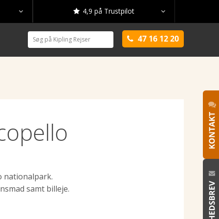
4,9 på Trustpilot



47 16 12 20

copello
o nationalpark.
nsmad samt billeje.