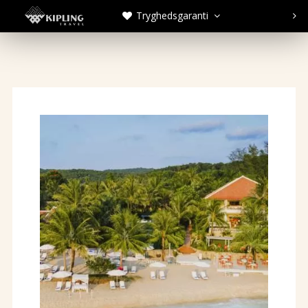
Tryghedsgaranti


