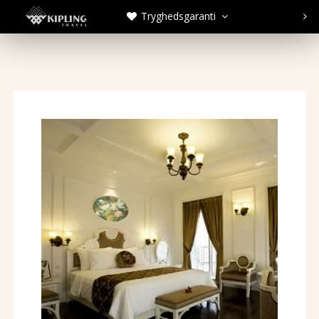
Tryghedsgaranti


