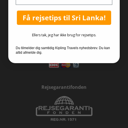
Kongensgade 17A
Få rejsetips til Sri Lanka!
3550 Slangerup
Mail:
info@kiplingtravel.dk
Ellers tak, jeg har ikke brug for rejsetips.
Telefon:
47 16 12 20
Hverdage 09:30 - 16:00
Du tilmelder dig samtidig Kipling Travels nyhedsbrev. Du kan
altid afmelde dig.
Rejsegarantifonden