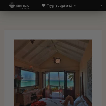
Tryghedsgaranti


