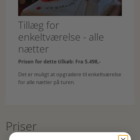
Tillæg for
enkeltværelse - alle
nætter
Prisen for dette tilkøb: Fra 5.498,-
Det er muligt at opgradere til enkeltværelse
for alle nætter på turen.
Priser