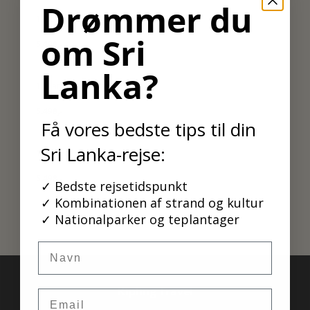
Drømmer du
1. november - 10. december 2026
om Sri
5.498,-
Lanka?
11. januar - 30. april 2027
5.498,-
Få vores bedste tips til din
Sri Lanka-rejse:
1. november - 10. december 2027
5.498,-
✓ Bedste rejsetidspunkt
✓ Kombinationen af strand og kultur
✓ Nationalparker og teplantager
Navn
Kipling Travel
Email